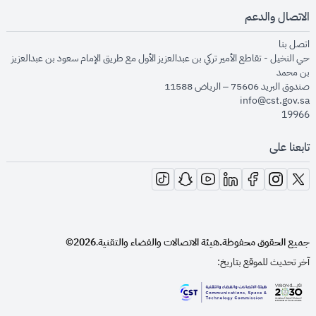
الاتصال والدعم
opens in new window
اتصل بنا
حي النخيل - تقاطع الأمير تركي بن عبدالعزيز الأول مع طريق الإمام سعود بن عبدالعزيز
بن محمد
صندوق البريد 75606 – الرياض 11588
info@cst.gov.sa
19966
تابعنا على
opens in new window
opens in new window
opens in new window
opens in new window
opens in new window
opens in new window
opens in new window
جميع الحقوق محفوظة.
هيئة الاتصالات والفضاء والتقنية
2026©
.
آخر تحديث للموقع بتاريخ:
opens in new window
opens in new window