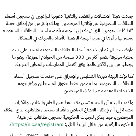
جددت هيئة الاتصالات والفضاء والتقنية دعوتها للراغبين في تسجيل أسماء
النطاقات السعودية عبر وكلائها المرخصين، وذلك بالتزامن مع إطلاق حملة
"نطاقك سعودي" التي تهدف إلى التوعية بأهمية أسماء النطاقات السعودية
ومميزاتها وأثرها في تعزيز الهوية الرقمية للأفراد والجهات في المملكة.
وأوضحت الهيئة أن خدمة أسماء النطاقات السعودية تعتمد على بنية
تحتية موثوقة تضم أكثر من 300 نسخة من الخوادم الموزعة، وهو ما
يجعلها من بين الأكبر عالميا وفق أفضل الممارسات والمعايير الدولية.
كما تؤكد الهيئة دورها التنظيمي والإشرافي على خدمات تسجيل أسماء
النطاقات السعودية، بما يضمن حفظ حقوق المسجلين ورفع جودة
الخدمات المقدمة عبر الوكلاء المرخصين.
وأكدت الهيئة أن الحملة تستهدف القطاعين العام والخاص والأفراد،
مشيرة إلى أن بإمكان القطاع الخاص والأفراد تسجيل نطاقاتهم لدى الوكلاء
المرخصين، فيما يمكن للجهات الحكومية تسجيل نطاقاتها عبر هيئة
الحكومة الرقمية من خلال الرابط التالي:
https://nic.sa/registrars/
.