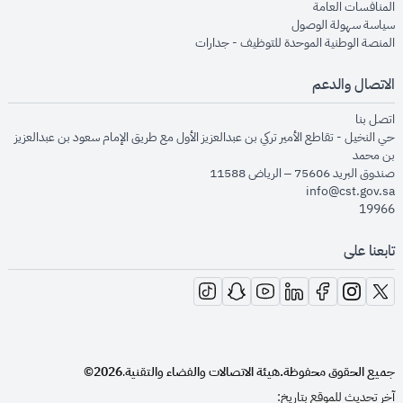
opens in new window
المنافسات العامة
opens in new window
سياسة سهولة الوصول
opens in new window
المنصة الوطنية الموحدة للتوظيف - جدارات
الاتصال والدعم
opens in new window
اتصل بنا
حي النخيل - تقاطع الأمير تركي بن عبدالعزيز الأول مع طريق الإمام سعود بن عبدالعزيز
بن محمد
صندوق البريد 75606 – الرياض 11588
info@cst.gov.sa
19966
تابعنا على
opens in new window
opens in new window
opens in new window
opens in new window
opens in new window
opens in new window
opens in new window
جميع الحقوق محفوظة.
هيئة الاتصالات والفضاء والتقنية
2026©
.
آخر تحديث للموقع بتاريخ: