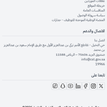
opens in new window
علاقات الموردين
opens in new window
خريطة الموقع
opens in new window
المنافسات العامة
opens in new window
سياسة سهولة الوصول
opens in new window
المنصة الوطنية الموحدة للتوظيف - جدارات
الاتصال والدعم
opens in new window
اتصل بنا
حي النخيل - تقاطع الأمير تركي بن عبدالعزيز الأول مع طريق الإمام سعود بن عبدالعزيز
بن محمد
صندوق البريد 75606 – الرياض 11588
info@cst.gov.sa
19966
تابعنا على
opens in new window
opens in new window
opens in new window
opens in new window
opens in new window
opens in new window
opens in new window