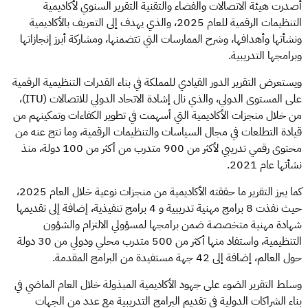
أصدرت هيئة الاتصالات والفضاء والتقنية التقرير السنوي لأكاديمية
التنظيمات الرقمية للعام 2025، والذي يهدف إلى التعريف بالأكاديمية
ونشأتها وأهدافها، وشرح الممارسات التي تتضمنها، ومشاركة أبرز إنجازاتها
وبرامجها التدريبية.
ويستعرض التقرير الدور القيادي للمملكة في بناء القدرات التنظيمية الرقمية
على المستوى الدولي، والذي نال إشادة الاتحاد الدولي للاتصالات (ITU)،
من خلال منجزات الأكاديمية التي أسهمت في تطوير الكفاءات وتمكينهم من
قيادة التطلعات في مجال السياسات والتنظيمات الرقمية، وما نتج عنه من
محتوى رقمي تدريبي لأكثر من 900 متدرب من أكثر من 100 دولة، منذ
نشأتها عام 2021.
كما يبرز التقرير ما حققته الأكاديمية من منجزات نوعية خلال العام 2025،
حيث نفذت 8 برامج مهنية تدريبية و 4 برامج تنفيذية، إضافة إلى تقديمها
شهادة مهنية متخصصة ضمن برامجها لمسؤولي الالتزام والشؤون
التنظيمية، واستفاد منها أكثر من 500 متدرب محلي ودولي من 30 دولة
حول العالم، إضافة إلى 42 جهة مستفيدة من البرامج المقدمة.
وسلط التقرير الضوء على جهود الأكاديمية المبذولة خلال العام الماضي في
بناء الشراكات الدولية في تقديم البرامج التدريبية مع عدد من الجهات