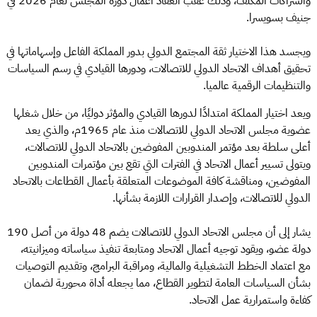
والشراكات المكلّف، وذلك عقب انعقاد أعمال دورة المجلس لعام 2026 في
جنيف بسويسرا.
ويجسد هذا الاختيار ثقة المجتمع الدولي بدور المملكة الفاعل وإسهاماتها في
تحقيق أهداف الاتحاد الدولي للاتصالات، ودورها القيادي في رسم السياسات
والتنظيمات الرقمية عالميا.
ويعد اختيار المملكة امتدادًا لدورها القيادي والمؤثر دوليًا، من خلال شغلها
عضوية مجلس الاتحاد الدولي للاتصالات منذ عام 1965م، والذي يعد
أعلى سلطة بعد مؤتمر المندوبين المفوضين بالاتحاد الدولي للاتصالات،
ويتولى تسيير أعمال الاتحاد في الفترات التي تقع بين مؤتمرات المندوبين
المفوضين، ومناقشة كافة الموضوعات المتعلقة بأعمال القطاعات بالاتحاد
الدولي للاتصالات، وإصدار القرارات اللازمة بشأنها.
يشار إلى أن مجلس الاتحاد الدولي للاتصالات يضم 48 دولة من أصل 190
دولة عضو، ويقود توجيه أعمال الاتحاد ومتابعة تنفيذ سياساته وميزانيته،
مع اعتماد الخطط التشغيلية والمالية، ومراقبة البرامج، وتقديم التوصيات
بشأن السياسات العامة لتطوير القطاع، مما يجعله أداة محورية لضمان
كفاءة واستمرارية عمل الاتحاد.