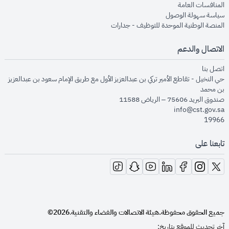
opens in new window
المنافسات العامة
opens in new window
سياسة سهولة الوصول
opens in new window
المنصة الوطنية الموحدة للتوظيف - جدارات
الاتصال والدعم
opens in new window
اتصل بنا
حي النخيل - تقاطع الأمير تركي بن عبدالعزيز الأول مع طريق الإمام سعود بن عبدالعزيز
بن محمد
صندوق البريد 75606 – الرياض 11588
info@cst.gov.sa
19966
تابعنا على
opens in new window
opens in new window
opens in new window
opens in new window
opens in new window
opens in new window
opens in new window
جميع الحقوق محفوظة.
هيئة الاتصالات والفضاء والتقنية
2026©
.
آخر تحديث للموقع بتاريخ: