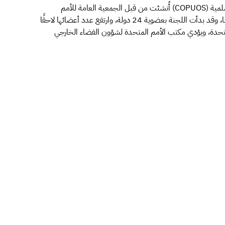
يُشار إلى أن لجنة استخدام الفضاء الخارجي في الأغراض السلمية (COPUOS) أُنشئت من قبل الجمعية العامة للأمم
المتحدة في عام 1958م، ويقع مقرها في مدينة فيينا بالنمسا، وقد بدأت اللجنة بعضوية 24 دولة، وارتفع عدد أعضائها لاحقًا
أمم المتحدة، ويؤدي مكتب الأمم المتحدة لشؤون الفضاء الخارجي