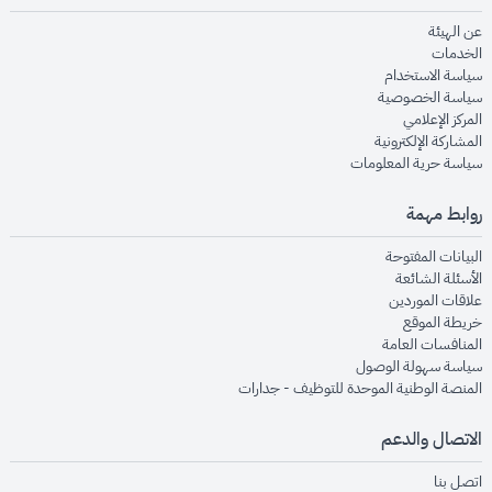
opens in new window
عن الهيئة
opens in new window
الخدمات
opens in new window
سياسة الاستخدام
opens in new window
سياسة الخصوصية
opens in new window
المركز الإعلامي
opens in new window
المشاركة الإلكترونية
opens in new window
سياسة حرية المعلومات
روابط مهمة
opens in new window
البيانات المفتوحة
opens in new window
الأسئلة الشائعة
opens in new window
علاقات الموردين
opens in new window
خريطة الموقع
opens in new window
المنافسات العامة
opens in new window
سياسة سهولة الوصول
opens in new window
المنصة الوطنية الموحدة للتوظيف - جدارات
الاتصال والدعم
opens in new window
اتصل بنا