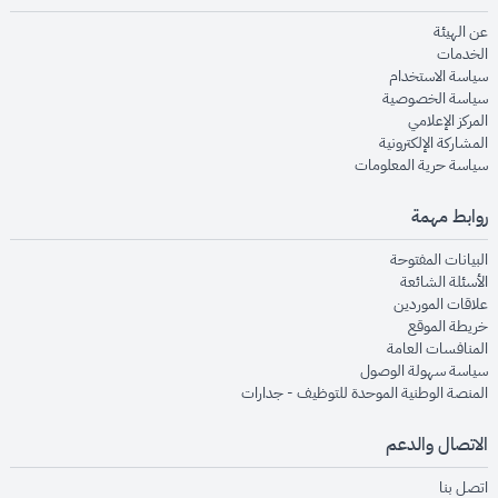
opens in new window
عن الهيئة
opens in new window
الخدمات
opens in new window
سياسة الاستخدام
opens in new window
سياسة الخصوصية
opens in new window
المركز الإعلامي
opens in new window
المشاركة الإلكترونية
opens in new window
سياسة حرية المعلومات
روابط مهمة
opens in new window
البيانات المفتوحة
opens in new window
الأسئلة الشائعة
opens in new window
علاقات الموردين
opens in new window
خريطة الموقع
opens in new window
المنافسات العامة
opens in new window
سياسة سهولة الوصول
opens in new window
المنصة الوطنية الموحدة للتوظيف - جدارات
الاتصال والدعم
opens in new window
اتصل بنا