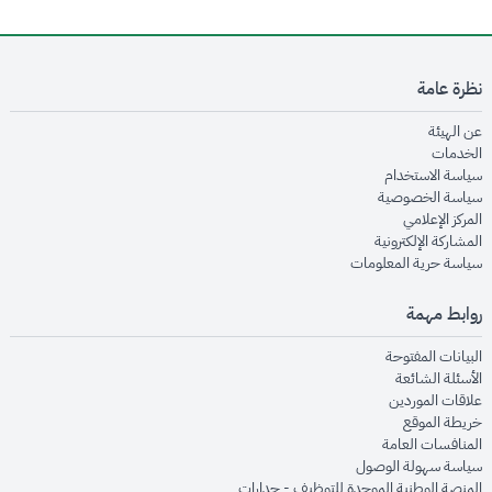
نظرة عامة
opens in new window
عن الهيئة
opens in new window
الخدمات
opens in new window
سياسة الاستخدام
opens in new window
سياسة الخصوصية
opens in new window
المركز الإعلامي
opens in new window
المشاركة الإلكترونية
opens in new window
سياسة حرية المعلومات
روابط مهمة
opens in new window
البيانات المفتوحة
opens in new window
الأسئلة الشائعة
opens in new window
علاقات الموردين
opens in new window
خريطة الموقع
opens in new window
المنافسات العامة
opens in new window
سياسة سهولة الوصول
opens in new window
المنصة الوطنية الموحدة للتوظيف - جدارات