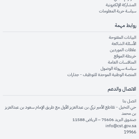
opens in new window
المشاركة الإلكترونية
opens in new window
سياسة حرية المعلومات
روابط مهمة
opens in new window
البيانات المفتوحة
opens in new window
الأسئلة الشائعة
opens in new window
علاقات الموردين
opens in new window
خريطة الموقع
opens in new window
المنافسات العامة
opens in new window
سياسة سهولة الوصول
opens in new window
المنصة الوطنية الموحدة للتوظيف - جدارات
الاتصال والدعم
opens in new window
اتصل بنا
حي النخيل - تقاطع الأمير تركي بن عبدالعزيز الأول مع طريق الإمام سعود بن عبدالعزيز
بن محمد
صندوق البريد 75606 – الرياض 11588
info@cst.gov.sa
19966