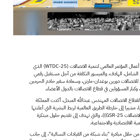
شاركت المملكة ممثلة بهيئة الاتصالات والفضاء والتقنية، في أعمال المؤتمر العالمي لتنمية الاتصالات (WTDC-25) الذي
ال الشامل، الهادف، والميسور التكلفة من أجل مستقبل رقمي
للاتصالات دورين بوغدان-مارتن، وسعادة سفير خادم الحرمين
بار المسؤولين في قطاع الاتصالات بالدول الأعضاء.
 لقطاع الاتصالات المهندس عبدالله المبدل، أكدت المملكة
ا، مشيرا إلى خارطة الطريق العالمية لربط البشرية التي أعلنتها
المملكة بالشراكة مع الاتحاد خلال الندوة العالمية لمنظمي الاتصالات GSR-25))، والتي تهدف إلى تقديم حلول مبتكرة
ية الاقتصادية والاجتماعية.
ة من خلال مبادرة "بناء شبكة من القيادات النسائية"، إلى جانب