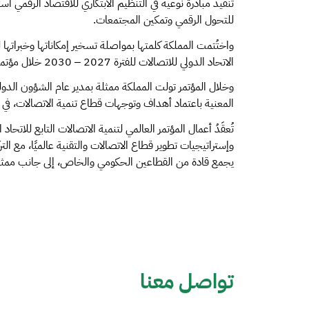
تنفيذ مبادرة نوعية في التنظيم الابتكاري للاقتصاد الرقمي اس
للتحول الرقمي وتمكين المجتمعات.
واختُتمت المملكة كلمتها بمواصلة تسخير إمكاناتها وخبرات
الاتحاد الدولي للاتصالات للفترة 2027 – 2030 خلال مؤتمر المندوبين المفوضين القادم في دولة قطر.
وخلال المؤتمر تولت المملكة ممثلة بمدير عام الشؤون الدولية
المعنية باعتماد أهداف وتوجهات قطاع تنمية الاتصالات، في 
تُعقَدُ أعمال المؤتمر العالمي لتنمية الاتصالات التابع للات
وإستراتيجيات تطوير قطاع الاتصالات والتقنية عالميًا، مع ال
يجمع قادة من القطاعين الحكومي والخاص، إلى جانب ممثلي 
تواصل معنا