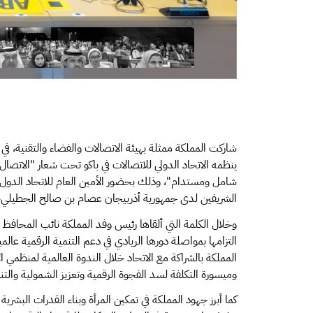
ينظمه الاتحاد الدولي للاتصالات في باكو تحت شعار "الاتص
شامل ومستدام"، وذلك بحضور الأمين العام للاتحاد الدول 
الشريفين لدى جمهورية أذربيجان عصام بن صالح الجطيلي، وك
وخلال الكلمة التي ألقاها رئيس وفد المملكة نائب المحافظ
التزامها بمواصلة دورها الريادي في دعم التنمية الرقمية عالمي
وميسورة التكلفة لسد الفجوة الرقمية وتعزيز الشمولية والتنم
كما أبرز جهود المملكة في تمكين المرأة وبناء القدرات البشري