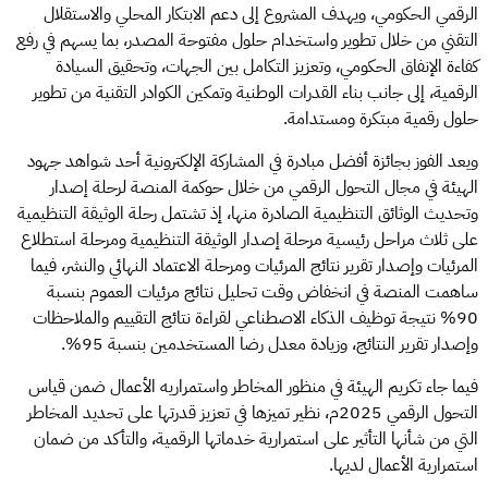
الرقمي الحكومي، ويهدف المشروع إلى دعم الابتكار المحلي والاستقلال
التقني من خلال تطوير واستخدام حلول مفتوحة المصدر، بما يسهم في رفع
كفاءة الإنفاق الحكومي، وتعزيز التكامل بين الجهات، وتحقيق السيادة
الرقمية، إلى جانب بناء القدرات الوطنية وتمكين الكوادر التقنية من تطوير
حلول رقمية مبتكرة ومستدامة.
ويعد الفوز بجائزة أفضل مبادرة في المشاركة الإلكترونية أحد شواهد جهود
الهيئة في مجال التحول الرقمي من خلال حوكمة المنصة لرحلة إصدار
وتحديث الوثائق التنظيمية الصادرة منها، إذ تشتمل رحلة الوثيقة التنظيمية
على ثلاث مراحل رئيسية مرحلة إصدار الوثيقة التنظيمية ومرحلة استطلاع
المرئيات وإصدار تقرير نتائج المرئيات ومرحلة الاعتماد النهائي والنشر، فيما
ساهمت المنصة في انخفاض وقت تحليل نتائج مرئيات العموم بنسبة
90% نتيجة توظيف الذكاء الاصطناعي لقراءة نتائج التقييم والملاحظات
وإصدار تقرير النتائج، وزيادة معدل رضا المستخدمين بنسبة 95%.
فيما جاء تكريم الهيئة في منظور المخاطر واستمراريه الأعمال ضمن قياس
التحول الرقمي 2025م، نظير تميزها في تعزيز قدرتها على تحديد المخاطر
التي من شأنها التأثير على استمرارية خدماتها الرقمية، والتأكد من ضمان
استمرارية الأعمال لديها.