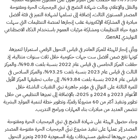
والنقل والإعلام، ونالت شهادة النضج في تبني البرمجيات الحرة ومفتوحة
المصدر المستوى الثالث، إضافة إلى تسلمها لشهادة التميز في فئة أفضل
مبادرة في المشاركة الإلكترونية عقب إنجازها لمنصة التنظيمات التي سهلت
دورة حياة التنظيمات ومشاركة مرئيات العموم باستخدام الذكاء الاصطناعي
التوليدي GenAI.
ويأتي إنجاز للهيئة للمركز العاشر في قياس التحول الرقمي استمرارا لتميزها،
كونها تقع ضمن أفضل ست جهات حكومية خلال ثلاث سنوات متتالية، إذ
حققت المركز الخامس في قياس عام 2022 بنسبة بلغت 90.8%، والمركز
الثالث في قياس عام 2023 بنسبة بلغت 93.25%، والمركز السادس في
قياس عام 2024 بنسبة بلغت 93.84%، إلى جانب تحقيقها المركز الأول
للمرة الثالثة على التوالي في مؤشر جاهزية تبني التقنيات الناشئة خلال
الأعوام 2023 و 2024 و 2025، بالإضافة إلى تميزها التنظيمي من خلال
تطوير وتنفيذ أكثر من 60 مشروعًا رقميًا، وتطوير خطة لتنمية الموارد البشرية
تتضمن العديد من مبادرات بناء المهارات وبرامج التدريب.
وجاء حصول الهيئة على شهادة النضج في تبني البرمجيات الحرة ومفتوحة
المصدر إثر عملها على تنفيذ مشروع تبنّي البرمجيات الحرة مفتوحة المصدر
ضمن جهودها لتحقيق مستهدفات رؤية السعودية 2030 وتعزيز التحول