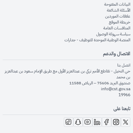
opens in new window
البيانات المفتوحة
opens in new window
الأسئلة الشائعة
opens in new window
علاقات الموردين
opens in new window
خريطة الموقع
opens in new window
المنافسات العامة
opens in new window
سياسة سهولة الوصول
opens in new window
المنصة الوطنية الموحدة للتوظيف - جدارات
الاتصال والدعم
opens in new window
اتصل بنا
حي النخيل - تقاطع الأمير تركي بن عبدالعزيز الأول مع طريق الإمام سعود بن عبدالعزيز
بن محمد
صندوق البريد 75606 – الرياض 11588
info@cst.gov.sa
19966
تابعنا على
opens in new window
opens in new window
opens in new window
opens in new window
opens in new window
opens in new window
opens in new window