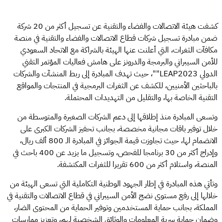
كشفت هيئة الاتصالات والفضاء والتقنية عن تسجيل أكثر من 20 شركة
ضمن مبادرة تسجيل شركات قطاع الاتصالات والفضاء والتقنية في منصة
مكافآت الثغرات، التي أعلنت عنها الهيئة بالشراكة مع الاتحاد السعودي
للأمن السيبراني والبرمجة والدرونز على هامش فعاليات المؤتمر التقني
الدولي LEAP2023""، حيث تهدف المبادرة إلى ربط المنشآت والشركات
بالباحثين الأمنيين، للكشف عن الثغرات البرمجية في المنتجات والمواقع
التقنية الخاصة بها، والتقليل من التهديدات المحتملة.
وتسعى المبادرة منذ إطلاقها إلى دعم الشركات الصغيرة والمتوسطة من
خلال توفير باقات مجانية مخصصة، بجانب تحفيز الشركات الكبرى على
الانضمام لها، حيث تجاوزت قيمة الجوائز في المبادرة الـ 800 ألف ريال،
وإدراج أكثر من 30 برنامجا للفحص، وتسجيل ما يزيد عن 400 باحث في
المنصة، واستلام أكثر من 600 تقريرا للثغرات المكتشفة.
وتأتي هذه المبادرة في إطار الجهود الوطنية التكاملية التي تسعى الهيئة من
خلالها إلى رفع مستوى نضج الأمن السيبراني في قطاع الاتصالات والتقنية في
المملكة، بجانب حماية المستخدمين وتوفير الحماية من المحتوى الضار،
وضمان حماية سرية المعلومات والوثائق الشخصية لهم، وتعزيز ممارسات