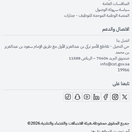
opens in new window
المنافسات العامة
opens in new window
سياسة سهولة الوصول
opens in new window
المنصة الوطنية الموحدة للتوظيف - جدارات
الاتصال والدعم
opens in new window
اتصل بنا
حي النخيل - تقاطع الأمير تركي بن عبدالعزيز الأول مع طريق الإمام سعود بن عبدالعزيز
بن محمد
صندوق البريد 75606 – الرياض 11588
info@cst.gov.sa
19966
تابعنا على
opens in new window
opens in new window
opens in new window
opens in new window
opens in new window
opens in new window
opens in new window
جميع الحقوق محفوظة.
هيئة الاتصالات والفضاء والتقنية
2026©
.
آخر تحديث للموقع بتاريخ: