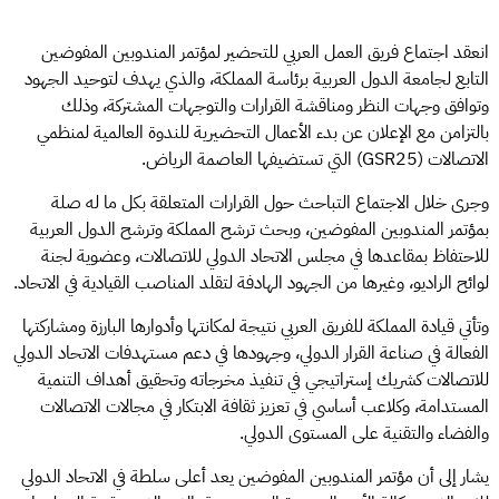
انعقد اجتماع فريق العمل العربي للتحضير لمؤتمر المندوبين المفوضين
التابع لجامعة الدول العربية برئاسة المملكة، والذي يهدف لتوحيد الجهود
وتوافق وجهات النظر ومناقشة القرارات والتوجهات المشتركة، وذلك
بالتزامن مع الإعلان عن بدء الأعمال التحضيرية للندوة العالمية لمنظمي
الاتصالات (GSR25) التي تستضيفها العاصمة الرياض.
وجرى خلال الاجتماع التباحث حول القرارات المتعلقة بكل ما له صلة
بمؤتمر المندوبين المفوضين، وبحث ترشح المملكة وترشح الدول العربية
للاحتفاظ بمقاعدها في مجلس الاتحاد الدولي للاتصالات، وعضوية لجنة
لوائح الراديو، وغيرها من الجهود الهادفة لتقلد المناصب القيادية في الاتحاد.
وتأتي قيادة المملكة للفريق العربي نتيجة لمكانتها وأدوارها البارزة ومشاركتها
الفعالة في صناعة القرار الدولي، وجهودها في دعم مستهدفات الاتحاد الدولي
للاتصالات كشريك إستراتيجي في تنفيذ مخرجاته وتحقيق أهداف التنمية
المستدامة، وكلاعب أساسي في تعزيز ثقافة الابتكار في مجالات الاتصالات
والفضاء والتقنية على المستوى الدولي.
يشار إلى أن مؤتمر المندوبين المفوضين يعد أعلى سلطة في الاتحاد الدولي