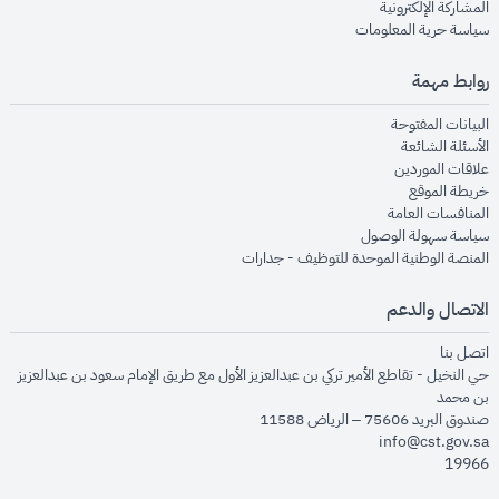
opens in new window
المشاركة الإلكترونية
opens in new window
سياسة حرية المعلومات
روابط مهمة
opens in new window
البيانات المفتوحة
opens in new window
الأسئلة الشائعة
opens in new window
علاقات الموردين
opens in new window
خريطة الموقع
opens in new window
المنافسات العامة
opens in new window
سياسة سهولة الوصول
opens in new window
المنصة الوطنية الموحدة للتوظيف - جدارات
الاتصال والدعم
opens in new window
اتصل بنا
حي النخيل - تقاطع الأمير تركي بن عبدالعزيز الأول مع طريق الإمام سعود بن عبدالعزيز
بن محمد
صندوق البريد 75606 – الرياض 11588
info@cst.gov.sa
19966