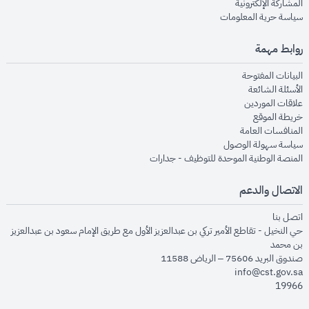
opens in new window
المشاركة الإلكترونية
opens in new window
سياسة حرية المعلومات
روابط مهمة
opens in new window
البيانات المفتوحة
opens in new window
الأسئلة الشائعة
opens in new window
علاقات الموردين
opens in new window
خريطة الموقع
opens in new window
المنافسات العامة
opens in new window
سياسة سهولة الوصول
opens in new window
المنصة الوطنية الموحدة للتوظيف - جدارات
الاتصال والدعم
opens in new window
اتصل بنا
حي النخيل - تقاطع الأمير تركي بن عبدالعزيز الأول مع طريق الإمام سعود بن عبدالعزيز
بن محمد
صندوق البريد 75606 – الرياض 11588
info@cst.gov.sa
19966