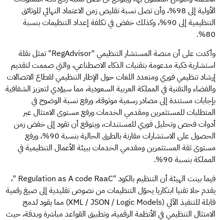
الأولية إلى 98%، وأن تصل نسبة تقليص زمن الاعتماد النهائي للوثائق
التنظيمية إلى 90%، وكذلك خفض في تكلفة إعداد التنظيمات بنسبة
80%.
وأكدت على أن منصة المستشار التنظيمي "RegAdvisor" تمثل نقلة
استشارية ذكية مدعومة بتقنيات الذكاء الاصطناعي، والتي صممت لتقديم
إرشاد تنظيمي فوري ومتعدد اللغات حول الإطار التنظيمي لقطاع الاتصالات
والفضاء والتقنية في المملكة العربية السعودية، مما سيؤدي لتعزيز الشفافية
بإجابات مستندة إلى مصادر رسمية موثوقة، ورفع نسبة الوضوح في
المتطلبات للمستثمرين ومقدمي الخدمات ورفع مستوى الامتثال عبر
أدوات فحص وتحليل فوري للمستندات، ويتوقع أن تقود إلى خفض زمن
الحصول على الاستشارات مقارنة بالطرق الحالية بنسبة 90%، ورفع
مستوى ثقة المستثمرين ومقدمي الخدمات ببيئة الأعمال التنظيمية في
المملكة بنسبة 90%.
فيما بينت الهيئة أن التنظيم بالكود "Regulation as A code RaaC "،
يقدم حلا تقنيا ابتكاريا يحوّل التنظيمات من نصوص تقليدية إلى صيغ رقمية
قابلة للتنفيذ الآلي (XML / JSON / Logic Models) مما يقود لدمج
الامتثال التنظيمي في الأنظمة الرقمية، وتطبيق القواعد مباشرة وبدقة، حيث