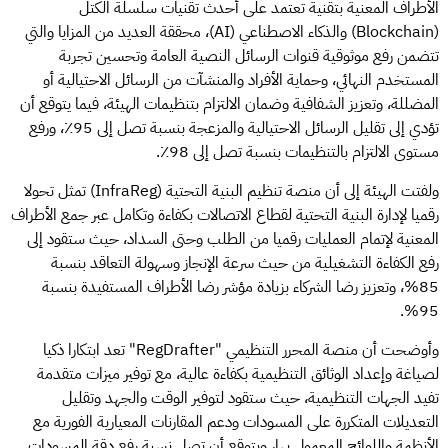
الأطراف المعنية بتقنية تعتمد على أحدث تقنيات سلسلة الكتل
(Blockchain) والذكاء الاصطناعي (AI)، محققة العديد من المزايا والتي
تتضمن رفع موثوقية قنوات الرسائل النصية العامة وتحسين تجربة
المستخدم النهائي، وحماية الأفراد والمنشآت من الرسائل الاحتيالية أو
المضللة، وتعزيز الشفافية وضمان الالتزام بتنظيمات الهيئة، فيما يتوقع أن
تؤدي إلى تقليل الرسائل الاحتيالية والمزعجة بنسبة تصل إلى 95٪، ورفع
مستوى الالتزام بالتنظيمات بنسبة تصل إلى 98٪.
ولفتت الهيئة إلى أن منصة تنظيم البنية التحتية (InfraReg) تمثل تحولا
رقميا لإدارة البنية التحتية لقطاع الاتصالات بكفاءة وتكامل عبر جمع الأطراف
المعنية لإتمام العمليات رقميا من الطلب وحتى السداد، حيث ستقود إلى
رفع الكفاءة التشغيلية من حيث سرعة الإنجاز وسهولة التعاقد بنسبة
85%، وتعزيز رضا الشركاء بزيادة مؤشر رضا الأطراف المستفيدة بنسبة
95%.
وأوضحت أن منصة المحرر التنظيمي "RegDrafter" تعد ابتكارا ذكيا
لصياغة وإعداد الوثائق التنظيمية بكفاءة عالية، مع توفير ميزات متقدمة
تفيد الجهات التنظيمية، حيث ستقود لتوفير الوقت والجهد وتقليل
التعديلات المتكررة على المسودات ودعم المقارنات المعيارية الفورية مع
الأنظمة واللوائح المعمول بها، ويتوقع أن تصل نسبة رفع دقة المسودات