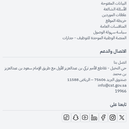
opens in new window
البيانات المفتوحة
opens in new window
الأسئلة الشائعة
opens in new window
علاقات الموردين
opens in new window
خريطة الموقع
opens in new window
المنافسات العامة
opens in new window
سياسة سهولة الوصول
opens in new window
المنصة الوطنية الموحدة للتوظيف - جدارات
الاتصال والدعم
opens in new window
اتصل بنا
حي النخيل - تقاطع الأمير تركي بن عبدالعزيز الأول مع طريق الإمام سعود بن عبدالعزيز
بن محمد
صندوق البريد 75606 – الرياض 11588
info@cst.gov.sa
19966
تابعنا على
opens in new window
opens in new window
opens in new window
opens in new window
opens in new window
opens in new window
opens in new window