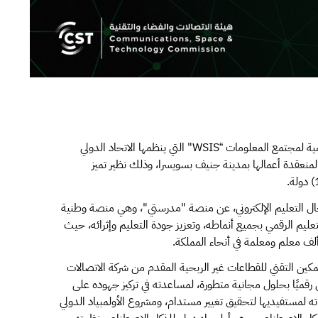
فازت المملكة بجائزة و3 شهادات تميز في منتدى القمة العالمية لمجتمع المعلومات “WSIS" التي ينظمها الاتحاد الدولي
منعقدة أعمالها بمدينة جنيف بسويسرا، وذلك نظير تميز
مجال التعليم الإلكتروني، عن منصة "مدرستي"، وهي منصة وطنية
التعليم الرقمي بجميع أنماطه، وتعزيز جودة التعليم وإثرائه، حيث
كين التقني للقطاعات غير الربحية المقدم من شركة الاتصالات
 الربحي رقميًا بحلول مجانية متطورة، لمساعدته في تركيز جهوده على
ته لمستفيديها لتحقيق تغيير مستدام، ومشروع الأولمبياد الدولي