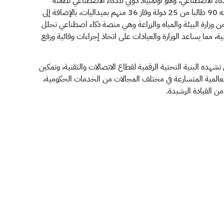
كاء الاصطناعي، وهو أولمبياد دولي للذكاء الاصطناعي نظمته
SDAIA بالتعاون مع مراكز دولية وبرعاية اليونسكو، شارك فيه 90 طالبا من 25 دولة وفاز 36 منهم بميداليات، بالإضافة إلى
 وزارة البيئة والمياه والزراعة وهي منصة ذكاء اصطناعي تحلل
ية، مما يساعد الوزارة والعيادات على اتخاذ إجراءات وقائية ورفع
شهده البنية التحتية الرقمية لقطاع الاتصالات والتقنية، وتمكين
 العالمية المتسارعة في مختلف المجالات من الخدمات الحكومية،
من القيادة الرشيدة.