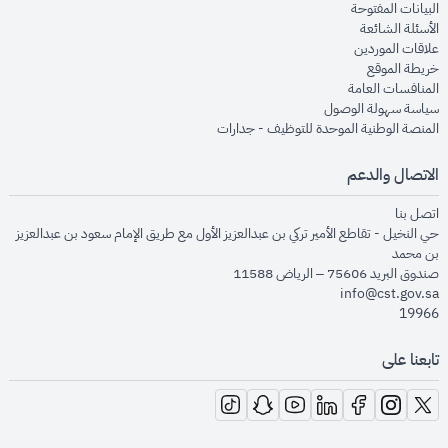
opens in new window
البيانات المفتوحة
opens in new window
الأسئلة الشائعة
opens in new window
علاقات الموردين
opens in new window
خريطة الموقع
opens in new window
المنافسات العامة
opens in new window
سياسة سهولة الوصول
opens in new window
المنصة الوطنية الموحدة للتوظيف - جدارات
الاتصال والدعم
opens in new window
اتصل بنا
حي النخيل - تقاطع الأمير تركي بن عبدالعزيز الأول مع طريق الإمام سعود بن عبدالعزيز
بن محمد
صندوق البريد 75606 – الرياض 11588
info@cst.gov.sa
19966
تابعنا على
opens in new window
opens in new window
opens in new window
opens in new window
opens in new window
opens in new window
opens in new window