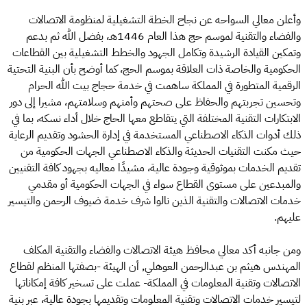
وأعلن معالي السواحه عن نجاح الخطة التشغيلية لمنظومة الاتصالات
والفضاء والتقنية لموسم حج هذا العام 1446هـ، بفضل الله ثم بدعم
وتمكين القيادة الرشيدة وتكامل الجهود والخطط التشغيلية بين القطاعات
الحكومية والخاصة ذات العلاقة بموسم الحج، كما أوضح بأن البنية التحتية
الرقمية المتطورة في المملكة ساهمت في خدمة حجاج بيت الله الحرام
وتحسين تجربتهم والحفاظ على صحتهم وأمنهم وسلامتهم، مشيرا إلى دور
الابتكارات التقنية المختلفة التي يتقاطع معها الحاج خلال أداء نسكه، بما في
ذلك أدوات الذكاء الاصطناعي المستخدمة في إدارة الحشود وتقديم الرعاية
حيث مكنت التقنيات الحديثة والذكاء الاصطناعي الجهات الحكومية من
تقديم الخدمات بموثوقية وجودة عالية، مشيدًا معاليه بجهود كافة التقنيين
والمبدعين على مستوى القطاع سواء في الجهات الحكومية أو مقدمي
خدمات الاتصالات والتقنية الذين نالوا شرف خدمة ضيوف الرحمن والتيسير
عليهم.
ومن جانبه أكد معالي محافظ هيئة الاتصالات والفضاء والتقنية المكلف
المهندس هيثم بن عبدالرحمن العوهلي, أن الهيئة -بصفتها المنظم لقطاع
الاتصالات وتقنية المعلومات في المملكة- عملت على تسخير كافة إمكاناتها
لتيسير خدمات الاتصالات وتقنية المعلومات وتقديمها بجودة عالية، عبر بنية