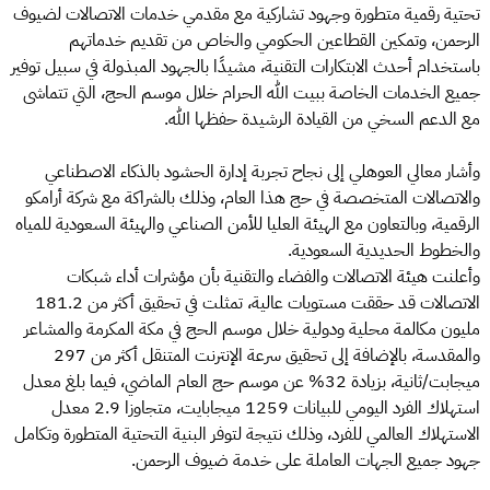
تحتية رقمية متطورة وجهود تشاركية مع مقدمي خدمات الاتصالات لضيوف
الرحمن، وتمكين القطاعين الحكومي والخاص من تقديم خدماتهم
باستخدام أحدث الابتكارات التقنية، مشيدًا بالجهود المبذولة في سبيل توفير
جميع الخدمات الخاصة ببيت الله الحرام خلال موسم الحج، التي تتماشى
مع الدعم السخي من القيادة الرشيدة حفظها الله.
وأشار معالي العوهلي إلى نجاح تجربة إدارة الحشود بالذكاء الاصطناعي
والاتصالات المتخصصة في حج هذا العام، وذلك بالشراكة مع شركة أرامكو
الرقمية، وبالتعاون مع الهيئة العليا للأمن الصناعي والهيئة السعودية للمياه
والخطوط الحديدية السعودية.
وأعلنت هيئة الاتصالات والفضاء والتقنية بأن مؤشرات أداء شبكات
الاتصالات قد حققت مستويات عالية، تمثلت في تحقيق أكثر من 181.2
مليون مكالمة محلية ودولية خلال موسم الحج في مكة المكرمة والمشاعر
والمقدسة، بالإضافة إلى تحقيق سرعة الإنترنت المتنقل أكثر من 297
ميجابت/ثانية، بزيادة 32% عن موسم حج العام الماضي، فيما بلغ معدل
استهلاك الفرد اليومي للبيانات 1259 ميجابايت، متجاوزا 2.9 معدل
الاستهلاك العالمي للفرد، وذلك نتيجة لتوفر البنية التحتية المتطورة وتكامل
جهود جميع الجهات العاملة على خدمة ضيوف الرحمن.