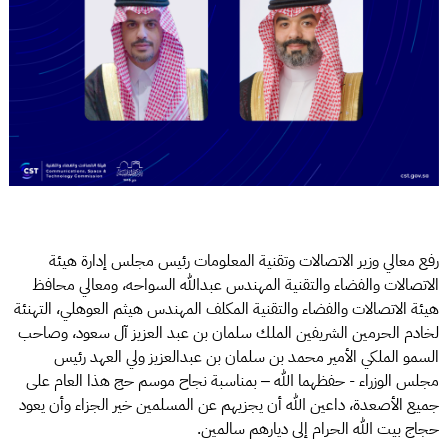
رفع معالي وزير الاتصالات وتقنية المعلومات رئيس مجلس إدارة هيئة
الاتصالات والفضاء والتقنية المهندس عبدالله السواحه، ومعالي محافظ
هيئة الاتصالات والفضاء والتقنية المكلف المهندس هيثم العوهلي، التهنئة
لخادم الحرمين الشريفين الملك سلمان بن عبد العزيز آل سعود، وصاحب
السمو الملكي الأمير محمد بن سلمان بن عبدالعزيز ولي العهد رئيس
مجلس الوزراء - حفظهما الله – بمناسبة نجاح موسم حج هذا العام على
جميع الأصعدة، داعين الله أن يجزيهم عن المسلمين خير الجزاء وأن يعود
حجاج بيت الله الحرام إلى ديارهم سالمين.