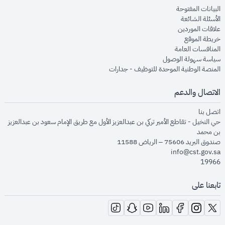
opens in new window
البيانات المفتوحة
opens in new window
الأسئلة الشائعة
opens in new window
علاقات الموردين
opens in new window
خريطة الموقع
opens in new window
المنافسات العامة
opens in new window
سياسة سهولة الوصول
opens in new window
المنصة الوطنية الموحدة للتوظيف - جدارات
الاتصال والدعم
opens in new window
اتصل بنا
حي النخيل - تقاطع الأمير تركي بن عبدالعزيز الأول مع طريق الإمام سعود بن عبدالعزيز
بن محمد
صندوق البريد 75606 – الرياض 11588
info@cst.gov.sa
19966
تابعنا على
opens in new window
opens in new window
opens in new window
opens in new window
opens in new window
opens in new window
opens in new window