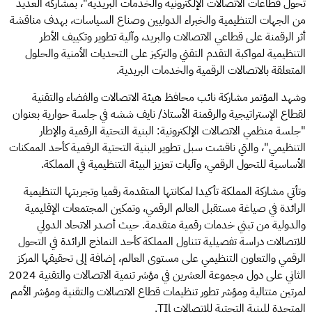
تحول قطاعات الاتصالات الإلكترونية والخدمات البريدية"، بمشاركة العديد
من الجهات التنظيمية والخبراء الدوليين وصناع السياسات، بهدف مناقشة
أثر الرقمنة على قطاعي الاتصالات والبريد، وآلية تطوير وتكييف الأطر
التنظيمية لمواكبة التقدم التقني والتركيز على التحديات الأمنية والحلول
المتعلقة بالاتصالات الرقمية والخدمات البريدية.
وشهد المؤتمر مشاركة نائب محافظ هيئة الاتصالات والفضاء والتقنية
لقطاع الإستراتيجية والرقمنة الأستاذ/ نايف ششه في جلسة حوارية بعنوان
"جلسة منظمي الاتصالات الإلكترونية: البنية التحتية الرقمية والإطار
التنظيمي"، والتي ناقشت سبل تطوير البنية التحتية الرقمية كأحد الممكنات
الأساسية للتحول الرقمي، وآليات تعزيز البيئة التنظيمية في المملكة.
وتأتي مشاركة المملكة تأكيدا لمكانتها المتقدمة رقميا وتجربتها التنظيمية
الرائدة في صياغة مستقبل العالم الرقمي، وتمكين المجتمعات الإقليمية
والدولية من تبني خدمات رقمية متقدمة. حيث أصدر الاتحاد الدولي
للاتصالات دراسة تفصيلية تتناول المملكة كأحد النماذج الرائدة في التحول
الرقمي والتعاون التنظيمي على مستوى العالم، إضافة إلى تحقيقها المركز
الثاني على دول مجموعة العشرين في مؤشر تنمية الاتصالات والتقنية 2024
لمرتين متتالية ومؤشر تطور تنظيمات قطاع الاتصالات والتقنية ومؤشر الأمم
المتحدة للبنية التحتية للاتصالات TIl.