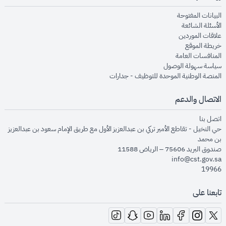
opens in new window
البيانات المفتوحة
opens in new window
الأسئلة الشائعة
opens in new window
علاقات الموردين
opens in new window
خريطة الموقع
opens in new window
المنافسات العامة
opens in new window
سياسة سهولة الوصول
opens in new window
المنصة الوطنية الموحدة للتوظيف - جدارات
الاتصال والدعم
opens in new window
اتصل بنا
حي النخيل - تقاطع الأمير تركي بن عبدالعزيز الأول مع طريق الإمام سعود بن عبدالعزيز
بن محمد
صندوق البريد 75606 – الرياض 11588
info@cst.gov.sa
19966
تابعنا على
opens in new window
opens in new window
opens in new window
opens in new window
opens in new window
opens in new window
opens in new window