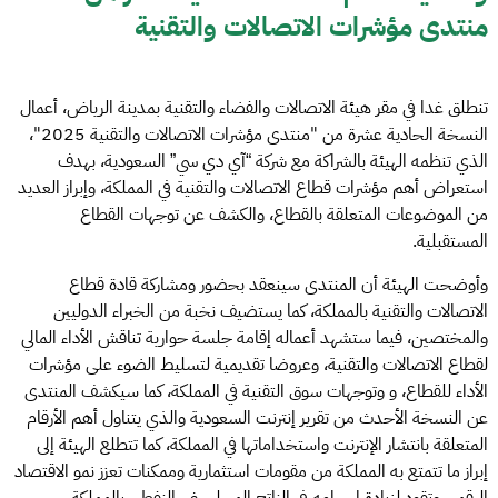
منتدى مؤشرات الاتصالات والتقنية
تنطلق غدا في مقر هيئة الاتصالات والفضاء والتقنية بمدينة الرياض، أعمال
النسخة الحادية عشرة من "منتدى مؤشرات الاتصالات والتقنية 2025"،
الذي تنظمه الهيئة بالشراكة مع شركة “آي دي سي” السعودية، بهدف
استعراض أهم مؤشرات قطاع الاتصالات والتقنية في المملكة، وإبراز العديد
من الموضوعات المتعلقة بالقطاع، والكشف عن توجهات القطاع
المستقبلية.
وأوضحت الهيئة أن المنتدى سينعقد بحضور ومشاركة قادة قطاع
الاتصالات والتقنية بالمملكة، كما يستضيف نخبة من الخبراء الدوليين
والمختصين، فيما ستشهد أعماله إقامة جلسة حوارية تناقش الأداء المالي
لقطاع الاتصالات والتقنية، وعروضا تقديمية لتسليط الضوء على مؤشرات
الأداء للقطاع، و وتوجهات سوق التقنية في المملكة، كما سيكشف المنتدى
عن النسخة الأحدث من تقرير إنترنت السعودية والذي يتناول أهم الأرقام
المتعلقة بانتشار الإنترنت واستخداماتها في المملكة، كما تتطلع الهيئة إلى
إبراز ما تتمتع به المملكة من مقومات استثمارية وممكنات تعزز نمو الاقتصاد
الرقمي وتقود لزيادة إسهامه في الناتج المحلي غير النفطي بالمملكة.