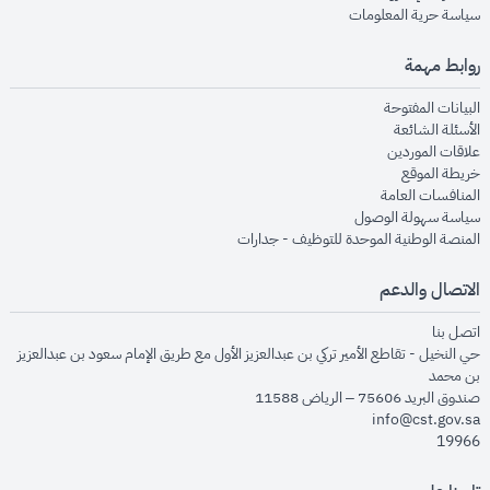
opens in new window
سياسة حرية المعلومات
روابط مهمة
opens in new window
البيانات المفتوحة
opens in new window
الأسئلة الشائعة
opens in new window
علاقات الموردين
opens in new window
خريطة الموقع
opens in new window
المنافسات العامة
opens in new window
سياسة سهولة الوصول
opens in new window
المنصة الوطنية الموحدة للتوظيف - جدارات
الاتصال والدعم
opens in new window
اتصل بنا
حي النخيل - تقاطع الأمير تركي بن عبدالعزيز الأول مع طريق الإمام سعود بن عبدالعزيز
بن محمد
صندوق البريد 75606 – الرياض 11588
info@cst.gov.sa
19966