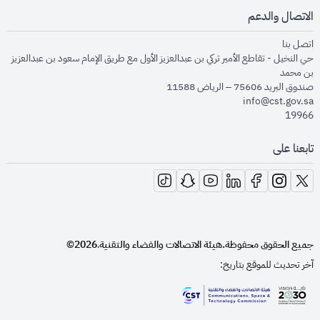
الاتصال والدعم
opens in new window
اتصل بنا
حي النخيل - تقاطع الأمير تركي بن عبدالعزيز الأول مع طريق الإمام سعود بن عبدالعزيز
بن محمد
صندوق البريد 75606 – الرياض 11588
info@cst.gov.sa
19966
تابعنا على
opens in new window
opens in new window
opens in new window
opens in new window
opens in new window
opens in new window
opens in new window
جميع الحقوق محفوظة.
هيئة الاتصالات والفضاء والتقنية
2026©
.
آخر تحديث للموقع بتاريخ:
opens in new window
opens in new window