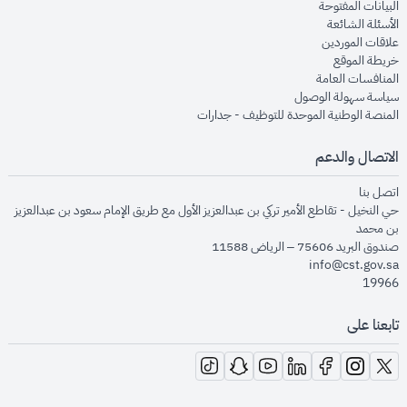
opens in new window
البيانات المفتوحة
opens in new window
الأسئلة الشائعة
opens in new window
علاقات الموردين
opens in new window
خريطة الموقع
opens in new window
المنافسات العامة
opens in new window
سياسة سهولة الوصول
opens in new window
المنصة الوطنية الموحدة للتوظيف - جدارات
الاتصال والدعم
opens in new window
اتصل بنا
حي النخيل - تقاطع الأمير تركي بن عبدالعزيز الأول مع طريق الإمام سعود بن عبدالعزيز
بن محمد
صندوق البريد 75606 – الرياض 11588
info@cst.gov.sa
19966
تابعنا على
opens in new window
opens in new window
opens in new window
opens in new window
opens in new window
opens in new window
opens in new window