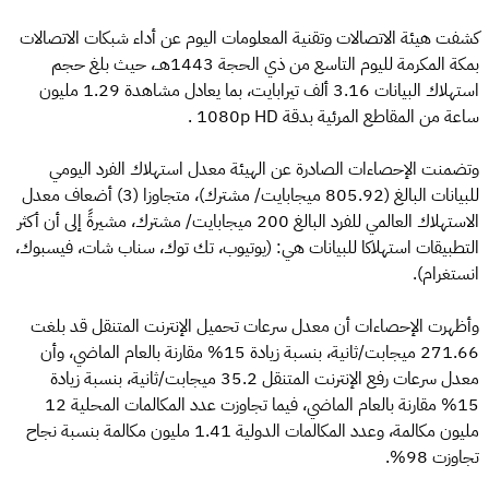
كشفت هيئة الاتصالات وتقنية المعلومات اليوم عن أداء شبكات الاتصالات
بمكة المكرمة لليوم التاسع من ذي الحجة 1443هــ، حيث بلغ حجم
استهلاك البيانات 3.16 ألف تيرابايت، بما يعادل مشاهدة 1.29 مليون
ساعة من المقاطع المرئية بدقة 1080p HD .
وتضمنت الإحصاءات الصادرة عن الهيئة معدل استهلاك الفرد اليومي
للبيانات البالغ (805.92 ميجابايت/ مشترك)، متجاوزا (3) أضعاف معدل
الاستهلاك العالمي للفرد البالغ 200 ميجابايت/ مشترك، مشيرةً إلى أن أكثر
التطبيقات استهلاكا للبيانات هي: (يوتيوب، تك توك، سناب شات، فيسبوك،
انستغرام).
وأظهرت الإحصاءات أن معدل سرعات تحميل الإنترنت المتنقل قد بلغت
271.66 ميجابت/ثانية، بنسبة زيادة 15% مقارنة بالعام الماضي، وأن
معدل سرعات رفع الإنترنت المتنقل 35.2 ميجابت/ثانية، بنسبة زيادة
15% مقارنة بالعام الماضي، فيما تجاوزت عدد المكالمات المحلية 12
مليون مكالمة، وعدد المكالمات الدولية 1.41 مليون مكالمة بنسبة نجاح
تجاوزت 98%.