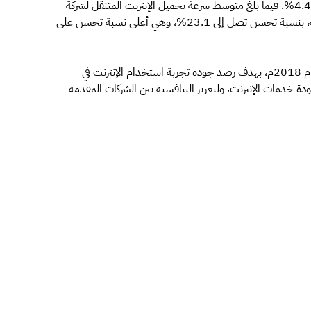
(موبايلي) 40.5 ميجابت في الثانية، بنسبة تحسن تصل إلى 4.4%. فيما بلغ متوسط سرعة تحميل الإنترنت المتنقل لشركة
الاتصالات المتنقلة السعودية (زين) 39.9 ميجابت في الثانية، بنسبة تحسن تصل إلى 23.1%، وهي أعلى نسبة تحسن على
يذكر أن الهيئة دشنت مبادرة "مقياس" في الربع الأول من عام 2018م، بهدف رصد جودة تجربة استخدام الإنترنت في
ودة خدمات الإنترنت، ولتعزيز التنافسية بين الشركات المقدمة