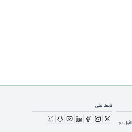
تابعنا على
opens in new window
opens in new window
opens in new window
opens in new window
opens in new window
opens in new window
opens in new window
الأول مع