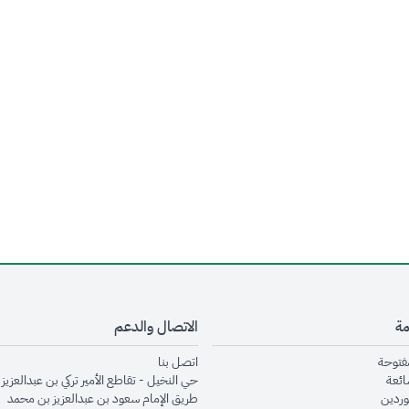
مة
الاتصال والدعم
opens in new window
opens in new window
مفتوحة
اتصل بنا
opens in new window
ائعة
حي النخيل - تقاطع الأمير تركي بن عبدالعزيز 
opens in new window
وردين
طريق الإمام سعود بن عبدالعزيز بن محمد