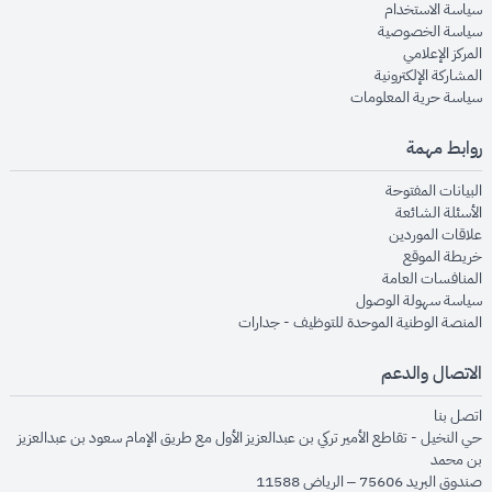
opens in new window
سياسة الاستخدام
opens in new window
سياسة الخصوصية
opens in new window
المركز الإعلامي
opens in new window
المشاركة الإلكترونية
opens in new window
سياسة حرية المعلومات
روابط مهمة
opens in new window
البيانات المفتوحة
opens in new window
الأسئلة الشائعة
opens in new window
علاقات الموردين
opens in new window
خريطة الموقع
opens in new window
المنافسات العامة
opens in new window
سياسة سهولة الوصول
opens in new window
المنصة الوطنية الموحدة للتوظيف - جدارات
الاتصال والدعم
opens in new window
اتصل بنا
حي النخيل - تقاطع الأمير تركي بن عبدالعزيز الأول مع طريق الإمام سعود بن عبدالعزيز
بن محمد
صندوق البريد 75606 – الرياض 11588