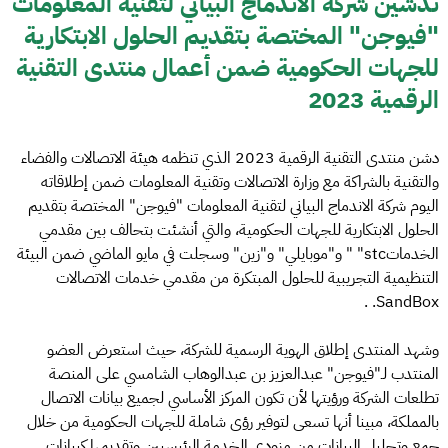
تدشين شركة الاندماج البياني لتقنية المعلومات
"فيوجن" المختصة بتقديم الحلول الابتكارية
للجهات الحكومية ضمن أعمال منتدى التقنية
الرقمية 2023
دشن منتدى التقنية الرقمية 2023 الذي تنظمه هيئة الاتصالات والفضاء
والتقنية بالشراكة مع وزارة الاتصالات وتقنية المعلومات ضمن إطلاقاته
اليوم شركة الاندماج البياني لتقنية المعلومات "فيوجن" المختصة بتقديم
الحلول الابتكارية للجهات الحكومية، والتي أنشئت بتحالف بين مقدمي
الخدماتstc" " و"موبايلي" و"زين" وسجلت في مايو الماضي ضمن البيئة
التنظيمية التجريبية للحلول المبتكرة من مقدمي خدمات الاتصالات
SandBox. .
وشهد المنتدى إطلاق الهوية الرسمية للشركة، حيث استعرض العضو
المنتدب لـ"فيوجن" عبدالعزيز بن عبدالوهاب الشامسي على المنصة
تطلعات الشركة ورؤيتها لأن تكون المركز الأساسي لجميع بيانات الاتصال
بالمملكة، مبينا أنها تسعى لتوفير رؤى شاملة للجهات الحكومية من خلال
جمع وتحليل البيانات من مزودي الخدمة الرئيسيين وتقديمها كبيانات