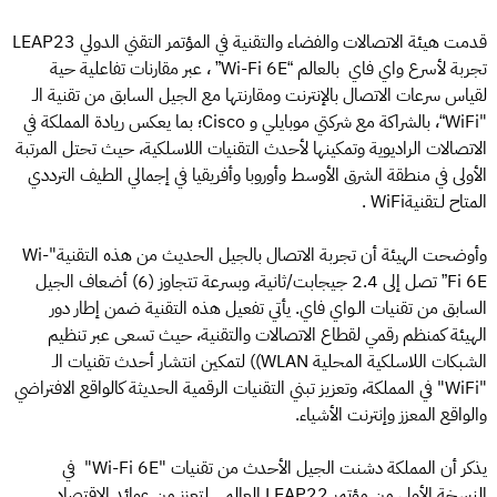
قدمت هيئة الاتصالات والفضاء والتقنية في المؤتمر التقني الدولي LEAP23
تجربة لأسرع واي فاي بالعالم “Wi-Fi 6E” ، عبر مقارنات تفاعلية حية
لقياس سرعات الاتصال بالإنترنت ومقارنتها مع الجيل السابق من تقنية الـ
"WiFi“، بالشراكة مع شركتي موبايلي و Cisco؛ بما يعكس ريادة المملكة في
الاتصالات الراديوية وتمكينها لأحدث التقنيات اللاسلكية، حيث تحتل المرتبة
الأولى في منطقة الشرق الأوسط وأوروبا وأفريقيا في إجمالي الطيف الترددي
المتاح لـتقنيةWiFi .
وأوضحت الهيئة أن تجربة الاتصال بالجيل الحديث من هذه التقنية"Wi-
Fi 6E” تصل إلى 2.4 جيجابت/ثانية، وبسرعة تتجاوز (6) أضعاف الجيل
السابق من تقنيات الـواي فاي. يأتي تفعيل هذه التقنية ضمن إطار دور
الهيئة كمنظم رقمي لقطاع الاتصالات والتقنية، حيث تسعى عبر تنظيم
الشبكات اللاسلكية المحلية WLAN)) لتمكين انتشار أحدث تقنيات الـ
"WiFi" في المملكة، وتعزيز تبني التقنيات الرقمية الحديثة كالواقع الافتراضي
والواقع المعزز وإنترنت الأشياء.
يذكر أن المملكة دشنت الجيل الأحدث من تقنيات "Wi-Fi 6E" في
النسخة الأولى من مؤتمر LEAP22 العالمي لتعزز من عوائد الاقتصاد