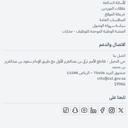
opens in new window
الأسئلة الشائعة
opens in new window
علاقات الموردين
opens in new window
خريطة الموقع
opens in new window
المنافسات العامة
opens in new window
سياسة سهولة الوصول
opens in new window
المنصة الوطنية الموحدة للتوظيف - جدارات
الاتصال والدعم
opens in new window
اتصل بنا
حي النخيل - تقاطع الأمير تركي بن عبدالعزيز الأول مع طريق الإمام سعود بن عبدالعزيز
بن محمد
صندوق البريد 75606 – الرياض 11588
info@cst.gov.sa
19966
تابعنا على
opens in new window
opens in new window
opens in new window
opens in new window
opens in new window
opens in new window
opens in new window