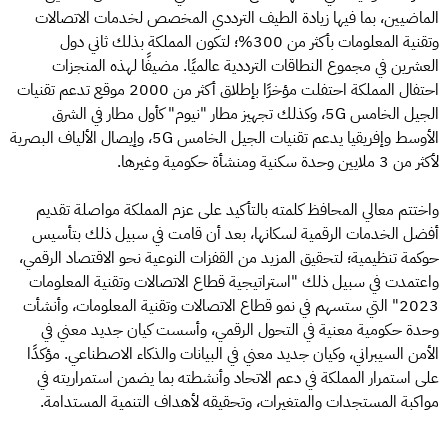
الماضيين، بما فيها زيادة الطيف الترددي المخصص لخدمات الاتصالات
وتقنية المعلومات بأكثر من 300%؛ لتكون المملكة بذلك ثاني دول
العشرين في مجموع النطاقات الترددية عالميًا. مضيفًا لهذه المنجزات
احتفال المملكة احتفلت مؤخرًا بإطلاق أكثر من 2000 موقع تدعم تقنيات
الجيل الخامس 5G، وكذلك تجهيز مطار "نيوم" كأول مطار في الشرق
الأوسط وإفريقيا يدعم تقنيات الجيل الخامس 5G، وإيصال الألياف البصرية
لأكثر من 3 ملايين وحدة سكنية ومنشأة حكومية وغيرها.
واختتم معالي المحافظ كلمته بالتأكيد على عزم المملكة مواصلة تقديم
أفضل الخدمات الرقمية لسكانها، بعد أن قامت في سبيل ذلك بتأسيس
حوكمة تنظيمية؛ لتحقيق المزيد من القفزات النوعية نحو الاقتصاد الرقمي،
واعتمدت في سبيل ذلك "استراتيجية قطاع الاتصالات وتقنية المعلومات
2023" التي ستسهم في نمو قطاع الاتصالات وتقنية المعلومات، وأنشأت
وحدة حكومية معنية في التحول الرقمي، وأسست كيان جديد معني في
الأمن السيبراني، وكيان جديد معني في البيانات والذكاء الاصطناعي. مؤكدًا
على استمرار المملكة في دعم الاتحاد وأنشطته بما يضمن استمراريته في
مواكبة المستجدات والمتغيرات، وتحقيقه لأهداف التنمية المستدامة.