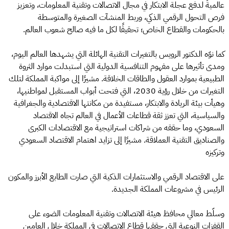
عالميةً لدفع عجلة الابتكار في مجال الاتصالات وتقنية المعلومات، وتعزيز
فرص التحول الرقمي الذكي، وربط المنشآت الصغيرة والمتوسطة
بالحكومات والقطاع الخاص؛ تحقيقًا لكل ما فيه صالح شعوب العالم.
كما نوّه الدكتور الرويس بالتغيرات التقنية الهائلة التي يشهدها العالم اليوم،
ومدى تأثيرها على مفهوم التنافسية الدولية التي استبدلت موارد الثروة
الطبيعية بموارد العقول والطاقات الخلاقة. مشيرًا إلى مواكبة المملكة لتلك
التغيرات من خلال رؤية 2030، التي فتحت أبواب المستقبل لمواطنيها،
وهيأت بيئة الريادة والابتكار، مستفيدة من مكانتها الاقتصادية والجغرافية
والسياسية، التي تعزز ثقة قطاعات الأعمال في العالم تجاه الاقتصاد
السعودي، وما حققه من شراكات استراتيجية مع الاقتصادات الكبرى
والصناديق التقنية العملاقة. مشيرًا إلى تزايد اهتمام الاقتصاد السعودي
وتركيزه
على الاقتصاد الرقمي والاستثمارات الذكية التي صارت الطابع الأبرز والمكون
الرئيس في مشروعات المملكة الجديدة.
وسلّط معالي محافظ هيئة الاتصالات وتقنية المعلومات الضوء على
القفزات النوعية التي حققها قطاع الاتصالات في المملكة خلال العامين