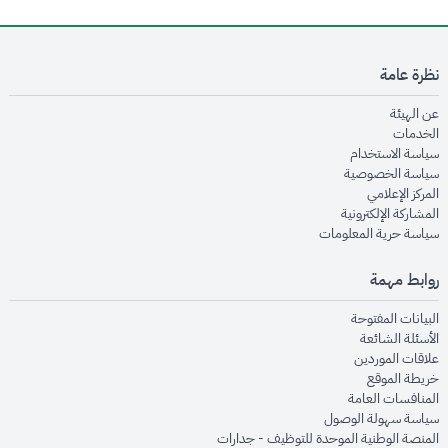
نظرة عامة
opens in new window
عن الهيئة
opens in new window
الخدمات
opens in new window
سياسة الاستخدام
opens in new window
سياسة الخصوصية
opens in new window
المركز الإعلامي
opens in new window
المشاركة الإلكترونية
opens in new window
سياسة حرية المعلومات
روابط مهمة
opens in new window
البيانات المفتوحة
opens in new window
الأسئلة الشائعة
opens in new window
علاقات الموردين
opens in new window
خريطة الموقع
opens in new window
المنافسات العامة
opens in new window
سياسة سهولة الوصول
opens in new window
المنصة الوطنية الموحدة للتوظيف - جدارات