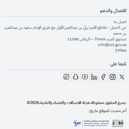
الاتصال والدعم
opens in new window
اتصل بنا
حي النخيل - تقاطع الأمير تركي بن عبدالعزيز الأول مع طريق الإمام سعود بن عبدالعزيز
بن محمد
صندوق البريد 75606 – الرياض 11588
info@cst.gov.sa
19966
تابعنا على
opens in new window
opens in new window
opens in new window
opens in new window
opens in new window
opens in new window
opens in new window
جميع الحقوق محفوظة.
هيئة الاتصالات والفضاء والتقنية
2026©
.
آخر تحديث للموقع بتاريخ:
opens in new window