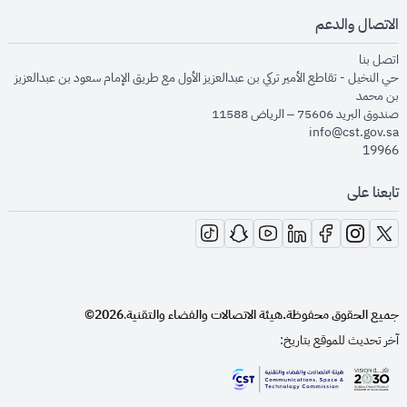
الاتصال والدعم
opens in new window
اتصل بنا
حي النخيل - تقاطع الأمير تركي بن عبدالعزيز الأول مع طريق الإمام سعود بن عبدالعزيز
بن محمد
صندوق البريد 75606 – الرياض 11588
info@cst.gov.sa
19966
تابعنا على
opens in new window
opens in new window
opens in new window
opens in new window
opens in new window
opens in new window
opens in new window
جميع الحقوق محفوظة.
هيئة الاتصالات والفضاء والتقنية
2026©
.
آخر تحديث للموقع بتاريخ:
opens in new window
opens in new window