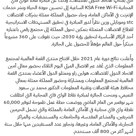
التي يمنحها الاتحاد الدولي للاتصالات، وذلك عن مبادرة نقاط الواي فاي
المجانية KSA Free Wi-Fi الساعية إلى تحسين جودة الحياة ونشر خدمات
الإنترنت في الأماكن العامة، وجاء حصول المملكة ممثلة بشركات الاتصالات
stc وموبايلي وزين نظراً لدور المبادرة في تحقيق المستهدفات الاستراتيجية
لقطاع الاتصالات المتمثلة بتمكين تحول المملكة إلى مجتمع رقمي باعتباره
أحد الركائز الأساسية لتحقيق رؤية 2030، حيث تفوقت على 360 مشروعاً
مبتكراً حول العالم مؤهلاً للحصول على الجائزة.
وأُعلنت نتائج دورة عام 2021 خلال افتتاح منتدى القمة العالمية لمجتمع
المعلومات الذي عُقد عبر الاتصال المرئي اليوم الثلاثاء بحضور معالي أمين
الاتحاد الدولي للاتصالات، هولين زاو وممثلو الدول الأعضاء بمنتدى القمة
العالمية لمجتمع المعلومات وبمشاركة وحضور المملكة ممثلة بمعالي
محافظ هيئة الاتصالات وتقنية المعلومات الدكتور محمد بن سعود
التميمي، ومنحت الجائزة لمبادرة نقاط الواي فاي المجانية التي انطلقت
شهر نوفمبر من العام الماضي ووضعت خطة عمل طموحة لتوفير 60,000
نقطة واي فاي مجانية في الأماكن العامة بالمملكة والتي تشمل الحرمين
الشريفين، والمشاعر المقدسة، والجامعات، والمستشفيات، والمراكز
التجارية، والأماكن العامة، وغيرها، وتجاوز عدد المستفيدين منها خلال ستة
أشهر أكثر من 800 ألف مستخدم.