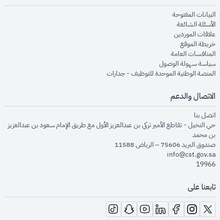
opens in new window
البيانات المفتوحة
opens in new window
الأسئلة الشائعة
opens in new window
علاقات الموردين
opens in new window
خريطة الموقع
opens in new window
المنافسات العامة
opens in new window
سياسة سهولة الوصول
opens in new window
المنصة الوطنية الموحدة للتوظيف - جدارات
الاتصال والدعم
opens in new window
اتصل بنا
حي النخيل - تقاطع الأمير تركي بن عبدالعزيز الأول مع طريق الإمام سعود بن عبدالعزيز
بن محمد
صندوق البريد 75606 – الرياض 11588
info@cst.gov.sa
19966
تابعنا على
opens in new window
opens in new window
opens in new window
opens in new window
opens in new window
opens in new window
opens in new window