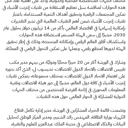
مختلف الجهات المتخصصة المحلية والدولية، وأكد على أهمية عقد مثل
هذه الحوارات لمناقشة سبل تعظيم الاستفادة من تقنيات إنترنت الأشياء في
تمكين المجتمعات الرقمية وتحقيق أهداف التنمية المستدامة، باعتبار
تقنيات إنترنت الأشياء ضمن أهم التقنيات العالمية التي تشير التقديرات
بإمكانية إسهامها في الاقتصاد العالمي بأكثر من 14 تريليون دولار بحلول عام
2030. مشيرًا إلى سعي الهيئة المستمر لاستضافة هذه الحوارات
واستكشاف آفاق العالم الرقمي وإمكاناته المتجددة؛ وذلك في إطار تحقيق
الهيئة لدورها كمنظمٍ رقمي، وعملها على تمكين التحول الرقمي في المملكة.
وشارك في الورشة أكثر من 20 خبيرًا محليًا ودوليًا؛ من بينهم مدير مكتب
تقييس الاتصالات بالاتحاد الدولي للاتصالات، تشيسوب لي، الذي أكد بدوره
على اهتمام الاتحاد الدولي للاتصالات، بمختلف مجموعاته، بتمكين تقنيات
إنترنت الأشياء في كافة دول العالم، مشيرًا إلى دور هيئة الاتصالات وتقنية
المعلومات المحوري في إتاحة الفرصة للمختصين من مختلف الجهات
الدولية للمشاركة في الحوار العالمي حول هذه التقنيات.
وتضمنت قائمة الخبراء المشاركين في الورشة، مدير إدارة تكامل قطاع
الكهرباء بوزارة الطاقة، المهندس رائد الشنيبر، ومدير المركز الوطني لتحليل
البيانات والذكاء الاصطناعي في مدينة الملك عبدالعزيز للعلوم والتقنية،