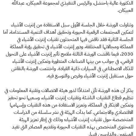
الدكتورة عالية باحنشل، والرئيس التنفيذي لمجموعة العبيكان، عبدالله
العبيكان.
وتناولت الورشة خلال الجلسة الأولى سبل الاستفادة من إنترنت الأشياء
لتمكين المجتمعات الرقمية الحيوية وتحقيق أهداف التنمية المستدامة، أما
الجلسة الثانية فقد ناقش فيها المتحدثون تقنيات إنترنت الأشياء في
المملكة ومجالاتها المختلفة، ودور إنترنت الأشياء في تحقيق رؤية المملكة
2030، فيما ناقشت الورشة الثالثة ملامح تأثير إنترنت الأشياء على التحول
الرقمي، في جوانب من بينها الصناعات المتطورة وتمكين إنترنت الأشياء
للذكاء الاصطناعي في السيارات ذاتية القيادة. واختتمت الورشة بالنقاش
حول مستقبل إنترنت الأشياء وفرص والتوسع فيه.
يذكر أن هذه الورشة تأتي امتدادًا لدور هيئة الاتصالات وتقنية المعلومات في
تنظيم قطاع التقنيات الناشئة وتقنيات إنترنت الأشياء، وسعيها نحو تحفيز
وتمكين الابتكار في المملكة، وتعزيز الاستفادة من هذه التقنيات وإسهامها
الاقتصادي والاجتماعي. كما بدأت الهيئة في نشر سلسلة من الدراسات
المتخصصة حول تقنيات إنترنت الأشياء؛ وذلك في إطار تعزيز الهيئة
للمحتوى المتخصص بهذه التقنيات الحيوية وتقديم المصادر التي تفيد
المهتمين والدارسين فيها.