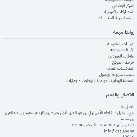
opens in new window
المركز الإعلامي
opens in new window
المشاركة الإلكترونية
opens in new window
سياسة حرية المعلومات
روابط مهمة
opens in new window
البيانات المفتوحة
opens in new window
الأسئلة الشائعة
opens in new window
علاقات الموردين
opens in new window
خريطة الموقع
opens in new window
المنافسات العامة
opens in new window
سياسة سهولة الوصول
opens in new window
المنصة الوطنية الموحدة للتوظيف - جدارات
الاتصال والدعم
opens in new window
اتصل بنا
حي النخيل - تقاطع الأمير تركي بن عبدالعزيز الأول مع طريق الإمام سعود بن عبدالعزيز
بن محمد
صندوق البريد 75606 – الرياض 11588
info@cst.gov.sa