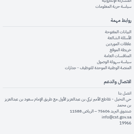
opens in new window
المشاركة الإلكترونية
opens in new window
سياسة حرية المعلومات
روابط مهمة
opens in new window
البيانات المفتوحة
opens in new window
الأسئلة الشائعة
opens in new window
علاقات الموردين
opens in new window
خريطة الموقع
opens in new window
المنافسات العامة
opens in new window
سياسة سهولة الوصول
opens in new window
المنصة الوطنية الموحدة للتوظيف - جدارات
الاتصال والدعم
opens in new window
اتصل بنا
حي النخيل - تقاطع الأمير تركي بن عبدالعزيز الأول مع طريق الإمام سعود بن عبدالعزيز
بن محمد
صندوق البريد 75606 – الرياض 11588
info@cst.gov.sa
19966