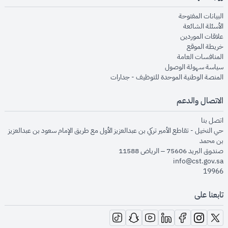
opens in new window
البيانات المفتوحة
opens in new window
الأسئلة الشائعة
opens in new window
علاقات الموردين
opens in new window
خريطة الموقع
opens in new window
المنافسات العامة
opens in new window
سياسة سهولة الوصول
opens in new window
المنصة الوطنية الموحدة للتوظيف - جدارات
الاتصال والدعم
opens in new window
اتصل بنا
حي النخيل - تقاطع الأمير تركي بن عبدالعزيز الأول مع طريق الإمام سعود بن عبدالعزيز
بن محمد
صندوق البريد 75606 – الرياض 11588
info@cst.gov.sa
19966
تابعنا على
opens in new window
opens in new window
opens in new window
opens in new window
opens in new window
opens in new window
opens in new window