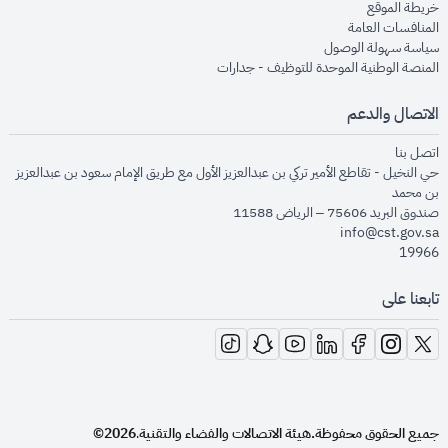
opens in new window
خريطة الموقع
opens in new window
المنافسات العامة
opens in new window
سياسة سهولة الوصول
opens in new window
المنصة الوطنية الموحدة للتوظيف - جدارات
الاتصال والدعم
opens in new window
اتصل بنا
حي النخيل - تقاطع الأمير تركي بن عبدالعزيز الأول مع طريق الإمام سعود بن عبدالعزيز
بن محمد
صندوق البريد 75606 – الرياض 11588
info@cst.gov.sa
19966
تابعنا على
opens in new window
opens in new window
opens in new window
opens in new window
opens in new window
opens in new window
opens in new window
جميع الحقوق محفوظة.
هيئة الاتصالات والفضاء والتقنية
2026©
.