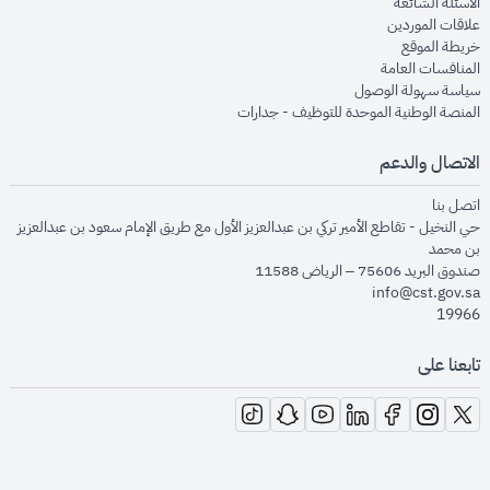
opens in new window
الأسئلة الشائعة
opens in new window
علاقات الموردين
opens in new window
خريطة الموقع
opens in new window
المنافسات العامة
opens in new window
سياسة سهولة الوصول
opens in new window
المنصة الوطنية الموحدة للتوظيف - جدارات
الاتصال والدعم
opens in new window
اتصل بنا
حي النخيل - تقاطع الأمير تركي بن عبدالعزيز الأول مع طريق الإمام سعود بن عبدالعزيز
بن محمد
صندوق البريد 75606 – الرياض 11588
info@cst.gov.sa
19966
تابعنا على
opens in new window
opens in new window
opens in new window
opens in new window
opens in new window
opens in new window
opens in new window