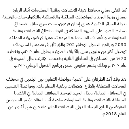
كما التقى معالي محافظ هيئة الاتصالات وتقنية المعلومات أثناء الزيارة
بمعالي وزيرة البريد والمواصلات السلكية واللاسلكية والتكنولوجيات والرقمنة
بدولة الجزائر الدكتورة هدى إيمان فرعون، حيث جرى خلال الاجتماع
تسليط الضوء على الجهود المملكة في الارتقاء بقطاع الاتصالات وتقنية
المعلومات، والأهداف المستقبلية المزمع تحقيقها في ضوء رؤية المملكة
2030 وبرنامج التحول الوطني 202 والتي تأتي في مقدمتها استهداف
توصيل أكثر من مليوني منزل بالألياف الضوئية بحلول عام ٢٠٢٠م، وتغطية
70% من المساكن في المناطق النائية بخدمات الإنترنت عالي السرعة في
عام ٢٠٢٠ م وذلك بدعم حكومي ضمن برنامج التحول الوطني ٢٠٢٠م.
هذ وقد أكد الطرفان على أهمية مواصلة التعاون بين البلدين في مختلف
المجالات المتعلقة بقطاع الاتصالات وتقنية المعلومات، ومواصلة التنسيق
في المحافل الدولية، وبذل الجهد لتوحيد المواقف الدولية في القضايا
المتعلقة بالاتصالات وتقنية المعلومات خاصة أثناء انعقاد مؤتمر المندوبين
المفوضين التابع للاتحاد الدولي للاتصالات المقرر عقده في شهر أكتوبر من
العام 2018م.