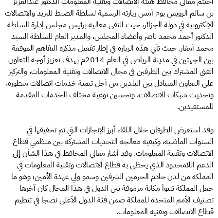
اختتم معالي محافظ هيئة الاتصالات وتقنية المعلومات الدكتور عبدالعزيز
بن سالم الرويس يوم أمس زيارته الرسمية لسلطة الضبط للبريد والاتصالات
الإلكترونية في دولة الجزائر، حيث التقى معاليه برئيس مجلس إدارة السلطة
الدكتور أحمد محمد ناصر وأعضاء المجلس، والمدير العام للسلطة السيد
محمد أمغار. حيث تأتي هذه الزيارة في إطار تفعيل مذكرة التفاهم الموقعة
بين الجهتين في مدينة الرياض في العام 2014م بهدف تعزيز أوجه التعاون
الفني المشترك بين الطرفين في مجال الاتصالات وتقنية المعلومات، والتركيز
على التعاون المتبادل بين البلدين من أجل تنمية خدمات اتصالات متطورة،
وتحديث شبكات الاتصالات، وتحسين نوعية مختلف الخدمات المقدمة
للمستفيدين.
وقد استعرض الطرفان خلال اللقاء أبرز الإنجازات التي تم تحقيقها في
السنوات الماضية، وكيفية معالجة التحديات المشتركة بين منظمي قطاع
الاتصالات وتقنية المعلومات. وقد أشار معالي المحافظ في هذا الشأن إلى
الدعم اللامحدود الذي يحظى به قطاع الاتصالات وتقنية المعلومات في
المملكة من لدن خادم الحرمين الشرفين وسمو ولي عهدة الأمين؛ وهو ما
جعل المملكة تتبوأ مكانة مرموقة بين الدول في هذا المجال كان آخرها
تصنيف الأمم المتحدة للمملكة ضمن فئة الدول الأعلى نضجا في تنظيم
قطاع الاتصالات وتقنية المعلومات.