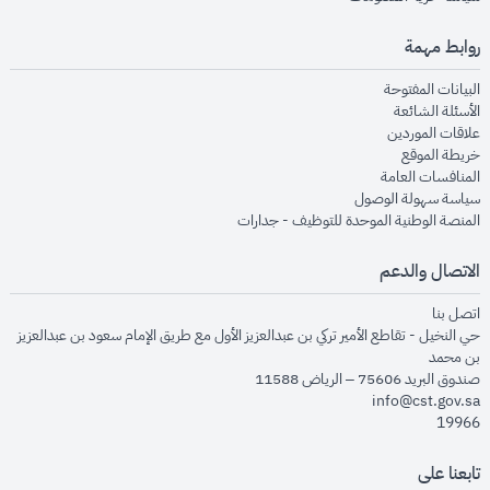
روابط مهمة
opens in new window
البيانات المفتوحة
opens in new window
الأسئلة الشائعة
opens in new window
علاقات الموردين
opens in new window
خريطة الموقع
opens in new window
المنافسات العامة
opens in new window
سياسة سهولة الوصول
opens in new window
المنصة الوطنية الموحدة للتوظيف - جدارات
الاتصال والدعم
opens in new window
اتصل بنا
حي النخيل - تقاطع الأمير تركي بن عبدالعزيز الأول مع طريق الإمام سعود بن عبدالعزيز
بن محمد
صندوق البريد 75606 – الرياض 11588
info@cst.gov.sa
19966
تابعنا على