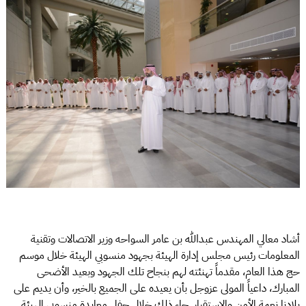
أشاد معالي المهندس عبدالله بن عامر السواحه وزير الاتصالات وتقنية
المعلومات رئيس مجلس إدارة الهيئة بجهود منسوبي الهيئة خلال موسم
حج هذا العام، مقدماً تهنئته لهم بنجاح تلك الجهود وبعيد الأضحى
المبارك، داعياً المولى عزوجل بأن يعيده على الجميع بالخير، وأن يديم على
بلادنا نعمة الأمن والاستقرار. جاء ذلك خلال حفل معايدة منسوبي الهيئة