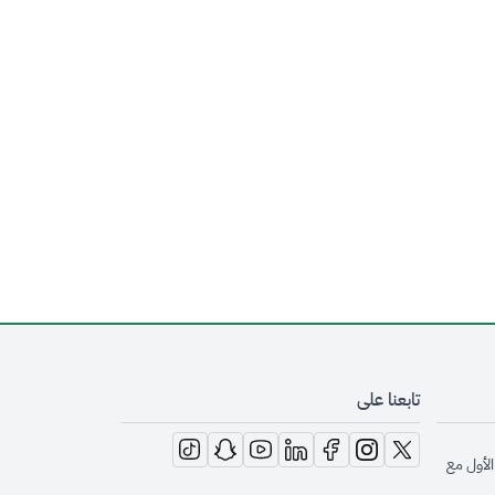
تابعنا على
opens in new window
opens in new window
opens in new window
opens in new window
opens in new window
opens in new window
opens in new window
الأول مع