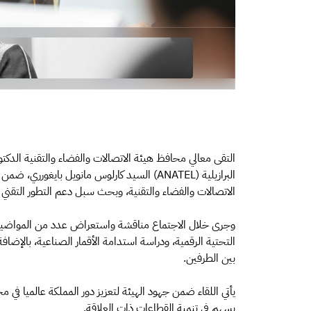
التقى معالي محافظ هيئة الاتصالات والفضاء والتقنية الدكت
البرازيلية (ANATEL) السيد كارلوس مانويل بايغو
الاتصالات والفضاء والتقنية، وبحث سبل دعم التطور التقني و
وجرى خلال الاجتماع مناقشة واستعراض عدد من المواضيع منه
التحتية الرقمية، ودراسة استدامة الأقمار الصناعية، بالإضا
بين الطرفين.
يأتي اللقاء ضمن جهود الهيئة لتعزيز دور المملكة عالميا في مج
يسهم في تنمية القطاعات ذات العلاقة.