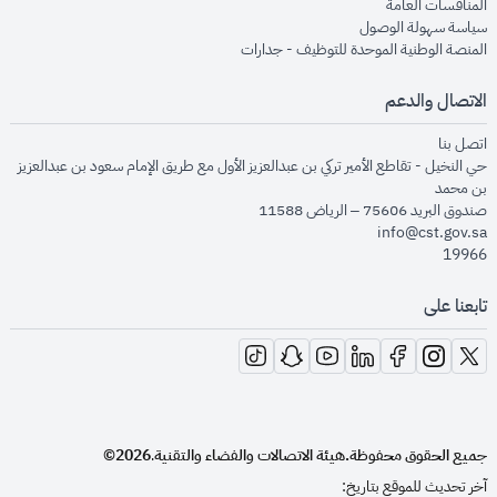
opens in new window
المنافسات العامة
opens in new window
سياسة سهولة الوصول
opens in new window
المنصة الوطنية الموحدة للتوظيف - جدارات
الاتصال والدعم
opens in new window
اتصل بنا
حي النخيل - تقاطع الأمير تركي بن عبدالعزيز الأول مع طريق الإمام سعود بن عبدالعزيز
بن محمد
صندوق البريد 75606 – الرياض 11588
info@cst.gov.sa
19966
تابعنا على
opens in new window
opens in new window
opens in new window
opens in new window
opens in new window
opens in new window
opens in new window
جميع الحقوق محفوظة.
هيئة الاتصالات والفضاء والتقنية
2026©
.
آخر تحديث للموقع بتاريخ: