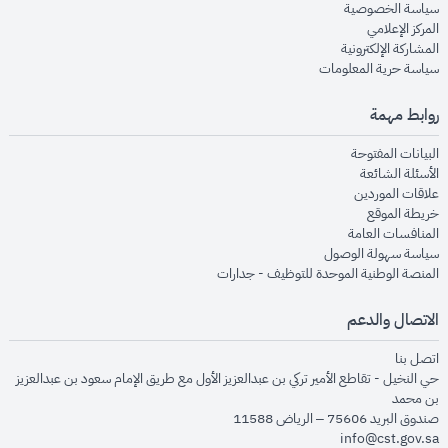
opens in new window
سياسة الخصوصية
opens in new window
المركز الإعلامي
opens in new window
المشاركة الإلكترونية
opens in new window
سياسة حرية المعلومات
روابط مهمة
opens in new window
البيانات المفتوحة
opens in new window
الأسئلة الشائعة
opens in new window
علاقات الموردين
opens in new window
خريطة الموقع
opens in new window
المنافسات العامة
opens in new window
سياسة سهولة الوصول
opens in new window
المنصة الوطنية الموحدة للتوظيف - جدارات
الاتصال والدعم
opens in new window
اتصل بنا
حي النخيل - تقاطع الأمير تركي بن عبدالعزيز الأول مع طريق الإمام سعود بن عبدالعزيز
بن محمد
صندوق البريد 75606 – الرياض 11588
info@cst.gov.sa