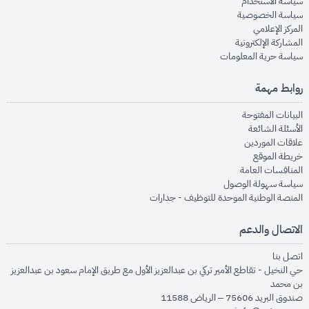
opens in new window
سياسة الاستخدام
opens in new window
سياسة الخصوصية
opens in new window
المركز الإعلامي
opens in new window
المشاركة الإلكترونية
opens in new window
سياسة حرية المعلومات
روابط مهمة
opens in new window
البيانات المفتوحة
opens in new window
الأسئلة الشائعة
opens in new window
علاقات الموردين
opens in new window
خريطة الموقع
opens in new window
المنافسات العامة
opens in new window
سياسة سهولة الوصول
opens in new window
المنصة الوطنية الموحدة للتوظيف - جدارات
الاتصال والدعم
opens in new window
اتصل بنا
حي النخيل - تقاطع الأمير تركي بن عبدالعزيز الأول مع طريق الإمام سعود بن عبدالعزيز
بن محمد
صندوق البريد 75606 – الرياض 11588