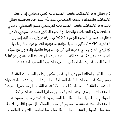
كرم معالي وزير الاتصالات وتقنية المعلومات رئيس مجلس إدارة هيئة
الاتصالات والفضاء والتقنية المهندس عبدالله السواحه، وبحضور معالي
نائب وزير الاتصالات وتقنية المعلومات المهندس هيثم العوهلي، ومعالي
محافظ هيئة الاتصالات والفضاء والتقنية الدكتور محمد التميمي، ضمن
فعاليات منتدى التقنية الرقمية 2024م، شركة هيوليت باكارد إنتربرايز
العالمية “HPE"، نظير إنتاجها خوادم سعودية الصنع من خط إنتاجها
الإقليمي المتواجد في مدينة الرياض وتصديرها عالميا، بالتعاون مع شركة
الفنار، مما يعزز مكانة المملكة القيادية في مجال تصنيع التقنية، ويرفع كفاءة
البنية التحتية الوطنية لتحقيق مستهدفات رؤية السعودية 2030.
وجاء التكريم انطلاقا من دور الهيئة في تمكين توطين المنتجات التقنية،
وتعزيز مكانة المنتجات التقنية المحلية محليا وعالميا، وزيادة نسبة صادرات
المنتجات التقنية المحلية. وكانت الشركة قد أطلقت أول خوادمها سعودية
الصنع بالتعاون مع شركة "الفنار" ضمن خطتها المتضمنة إنتاج آلاف
الخوادم وتسليمها محليا وإقليميا للعملاء، وذلك لإنتاج حلول سعودية
الصنع ذات تقنية متقدمة تسهم في تحويل المملكة إلى مركز إقليمي لتغطية
احتياجات أسواق التقنية محليا و إقليميا دعما لسلاسل التوريد العالمية،