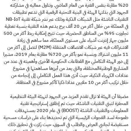
20% مقارنة بنفس الفترة من العام الماضي. وتناول معاليه في مشاركته
الجهود التي بذلتها الهيئة في البنية التحتية الرقمية التي تدعم تطبيقات
التقنيات الناشئة مثل الشبكات الذكية وذلك عبر نشر شبكة تقنية NB-IoT
في المملكة من خلال أكثر من 20 ألف برج يدعم هذه التقنية بنسبة تغطية
تجاوزت 95% من المناطق الحضرية، حيث تتيح إمكانية ربط أكثر من 500
مليون جهاز إنترنت أشياء على مستوى المملكة، مما ساهم في زيادة
الاشتراكات فيه عبر شبكات الاتصالات المتنقلة (M2M) لتصل إلى أكثر من
11 مليون اشتراك وبنسبة نمو بأكثر من 720% مقارنة بعام 2019، مشيرا
إلى دور الهيئة التكاملي مع القطاعات الحكومية الأخرى وأهميته في عدد من
المشاريع الوطنيةالمختلفة، والتي يعد من أبرزها مساهمتها في مشروع
عدادات الكهرباء الذكية، حيث أدى هذا العمل التكاملي إلى إنجاحه من
خلال تركيب أكثر من 10 ملايين عدادا ذكيا كأكبر مشروع في المنطقة.
مضيفا أن الهيئة لا تزال تقدم المزيد من الجهود لتهيئة البيئة التنظيمية
المحفزة لتبني التقنيات الناشئة، حيث تم إطلاق إستراتيجية تقنية
المعلومات والتقنيات الناشئة (BOOST) في عام 2020 بمستهدفات
طموحة لسد الفجوات الرئيسية التي تم تحديدها بناء على دراسات مسحية
مستفيضة لجانبي العرض والطلب في السوق، حيث ركزت في تحقيق ذلك