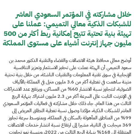
خلال مشاركته في المؤتمر السعودي العاشر
للشبكات الذكية معالي التميمي: عملنا على
تهيئة بنية تحتية تتيح إمكانية ربط أكثر من 500
مليون جهاز إنترنت أشياء على مستوى المملكة
أوضح معالي محافظ هيئة الاتصالات والفضاء والتقنية الدكتور محمد بن
سعود التميمي أن الهيئة عملت على تحفيز الاستثمار وتعزيز التنافسية
الإيجابية في سوق تقنية المعلومات والتقنيات الناشئة، من خلال بنية تحتية
متينة ساهمت في تغطية أكثر من 3.6 مليون منزل في المملكة بالألياف
الضوئية، لتتجاوز نسبة الانتشار 60% من المساكن، ويرتفع عدد الاشتراكات
في الإنترنت الثابت عالي السرعة أكثر من 2.3 مليون اشتراك بنهاية الربع
الثالث من هذا العام. جاء ذلك خلال مشاركته في فعاليات المؤتمر السعودي
العاشر للشبكات الذكية، مؤكدا وصول نسبة تغطية النطاق العريض إلى
99% من المناطق المأهولة بالسكان في المملكة، وبمتوسط سرعة تجاوز
369 ميجابت في الثانية، مشيرا إلى ارتفاع نسبة انتشار خدمات الاتصالات
المتنقلة إلى 168% بنهاية الربع الثالث من 2022، وبنسبة نمو تجاوزت