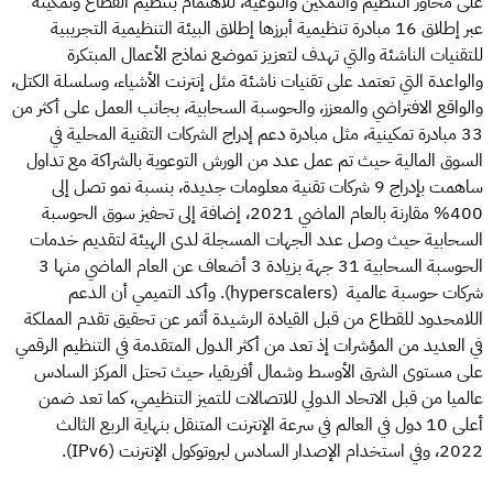
على محاور التنظيم والتمكين والتوعية، للاهتمام بتنظيم القطاع وتمكينه
عبر إطلاق 16 مبادرة تنظيمية أبرزها إطلاق البيئة التنظيمية التجريبية
للتقنيات الناشئة والتي تهدف لتعزيز تموضع نماذج الأعمال المبتكرة
والواعدة التي تعتمد على تقنيات ناشئة مثل إنترنت الأشياء، وسلسلة الكتل،
والواقع الافتراضي والمعزز، والحوسبة السحابية، بجانب العمل على أكثر من
33 مبادرة تمكينية، مثل مبادرة دعم إدراج الشركات التقنية المحلية في
السوق المالية حيث تم عمل عدد من الورش التوعوية بالشراكة مع تداول
ساهمت بإدراج 9 شركات تقنية معلومات جديدة، بنسبة نمو تصل إلى
400% مقارنة بالعام الماضي 2021، إضافة إلى تحفيز سوق الحوسبة
السحابية حيث وصل عدد الجهات المسجلة لدى الهيئة لتقديم خدمات
الحوسبة السحابية 31 جهة بزيادة 3 أضعاف عن العام الماضي منها 3
شركات حوسبة عالمية (hyperscalers). وأكد التميمي أن الدعم
اللامحدود للقطاع من قبل القيادة الرشيدة أثمر عن تحقيق تقدم المملكة
في العديد من المؤشرات إذ تعد من أكثر الدول المتقدمة في التنظيم الرقمي
على مستوى الشرق الأوسط وشمال أفريقيا، حيث تحتل المركز السادس
عالميا من قبل الاتحاد الدولي للاتصالات للتميز التنظيمي، كما تعد ضمن
أعلى 10 دول في العالم في سرعة الإنترنت المتنقل بنهاية الربع الثالث
2022، وفي استخدام الإصدار السادس لبروتوكول الإنترنت (IPv6).