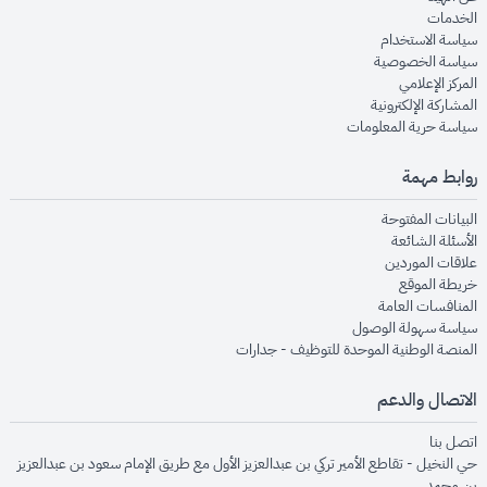
opens in new window
الخدمات
opens in new window
سياسة الاستخدام
opens in new window
سياسة الخصوصية
opens in new window
المركز الإعلامي
opens in new window
المشاركة الإلكترونية
opens in new window
سياسة حرية المعلومات
روابط مهمة
opens in new window
البيانات المفتوحة
opens in new window
الأسئلة الشائعة
opens in new window
علاقات الموردين
opens in new window
خريطة الموقع
opens in new window
المنافسات العامة
opens in new window
سياسة سهولة الوصول
opens in new window
المنصة الوطنية الموحدة للتوظيف - جدارات
الاتصال والدعم
opens in new window
اتصل بنا
حي النخيل - تقاطع الأمير تركي بن عبدالعزيز الأول مع طريق الإمام سعود بن عبدالعزيز
بن محمد