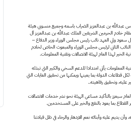
دس عبدالله بن عبدالعزيز الضراب باسمه وجميع منسوبي هيئة
مقام خادم الحرمين الشريفين الملك عبدالله بن عبدالعزيز آل
ل سعود ولي العهد نائب رئيس مجلس الوزراء وزير الدفاع –
النائب الثاني لرئيس مجلس الوزراء والمبعوث الخاص لخادم
الخير لهذا العام لهيئة الاتصالات وتقنية المعلومات.
ة المعلومات يأتي امتدادا للدعم السخي والكبير التي تبذله
لكل قطاعات الدولة بما يعينها ويمكنها من تحقيق الغايات التي
 عليه، وتحقيق رفاهيته..
عام سيعزز بالتأكيد مساعي الهيئة نحو نشر خدمات الاتصالات
ر القطاع بما يعود بالنفع والخير على المستخدمين.
 وأن يديم عليه وأبنائه نعم الازدهار والرخاء في ظل قيادتنا