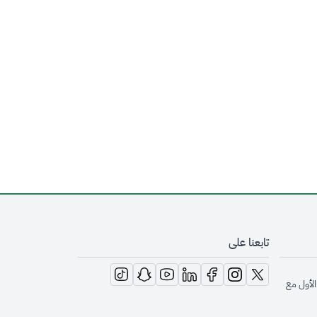
تابعنا على
opens in new window
opens in new window
opens in new window
opens in new window
opens in new window
opens in new window
opens in new window
الأول مع