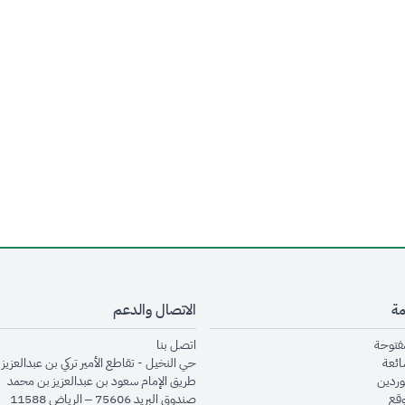
مة
الاتصال والدعم
opens in new window
opens in new window
مفتوحة
اتصل بنا
opens in new window
ائعة
حي النخيل - تقاطع الأمير تركي بن عبدالعزيز 
opens in new window
وردين
طريق الإمام سعود بن عبدالعزيز بن محمد
opens in new window
وقع
صندوق البريد 75606 – الرياض 11588