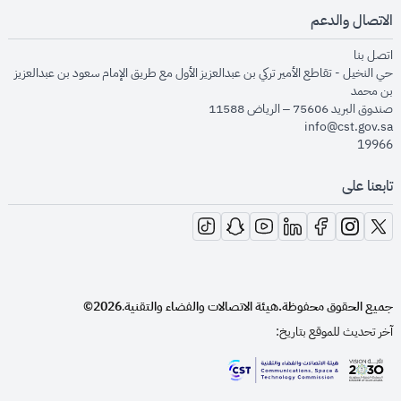
الاتصال والدعم
opens in new window
اتصل بنا
حي النخيل - تقاطع الأمير تركي بن عبدالعزيز الأول مع طريق الإمام سعود بن عبدالعزيز
بن محمد
صندوق البريد 75606 – الرياض 11588
info@cst.gov.sa
19966
تابعنا على
opens in new window
opens in new window
opens in new window
opens in new window
opens in new window
opens in new window
opens in new window
جميع الحقوق محفوظة.
هيئة الاتصالات والفضاء والتقنية
2026©
.
آخر تحديث للموقع بتاريخ:
opens in new window
opens in new window