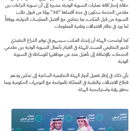
خلاله إنجاز كافة عمليات التسوية الودية، مشيرة إلى أن تسوية النزاعات بين
مقدمي الخدمة ستكون في مدة أقصاها "30" يومًا من قبول طلب
التسوية من قبل المكتب، بما يتماشى مع أفضل الممارسات الدولية، ووفقاً
لما ورد في نظام الاتصالات وتقنية المعلومات.
كما أوضحت الهيئة أن إنشاء المكتب سيسهم في توفير الذراع التنفيذي
للدور التنظيمي المسند للهيئة في القيام بأعمال التسوية الودية بين مقدمي
الخدمات، بالإضافة إلى تأهيل عدد من موظفيها للوساطة في التسوية
الودية.
يأتي ذلك في إطار تفعيل أدوار الهيئة التنظيمية الساعية إلى تمكين ودعم
قطاع الاتصالات والتقنية في المملكة بالمواءمة مع التوجهات الحكومية وبما
يحقق رؤية واستراتيجية الهيئة.