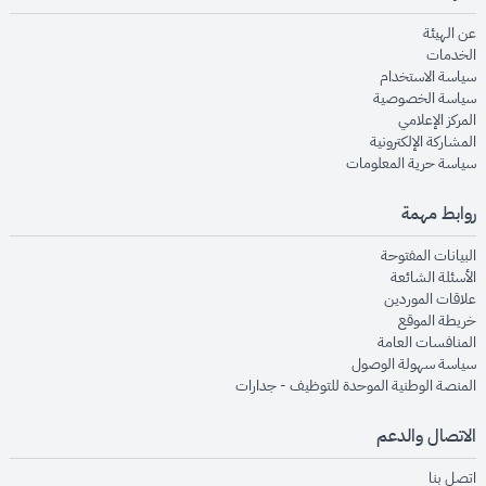
opens in new window
عن الهيئة
opens in new window
الخدمات
opens in new window
سياسة الاستخدام
opens in new window
سياسة الخصوصية
opens in new window
المركز الإعلامي
opens in new window
المشاركة الإلكترونية
opens in new window
سياسة حرية المعلومات
روابط مهمة
opens in new window
البيانات المفتوحة
opens in new window
الأسئلة الشائعة
opens in new window
علاقات الموردين
opens in new window
خريطة الموقع
opens in new window
المنافسات العامة
opens in new window
سياسة سهولة الوصول
opens in new window
المنصة الوطنية الموحدة للتوظيف - جدارات
الاتصال والدعم
opens in new window
اتصل بنا