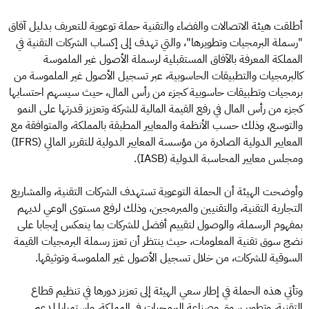
أطلقت هيئة الاتصالات والفضاء والتقنية حملة توعوية للتعريف بدليل آفاق
"رسملة البرمجيات وتطويرها"، والتي تهدف إلى إكساب الشركات التقنية في
المملكة المعرفة بالآفاق المستقبلية لرسملة الأصول غير الملموسة
كالبرمجيات والتطبيقات الحاسوبية، عبر تسجيل الأصول غير الملموسة من
برمجيات وتطبيقات حاسوبية كجزء من رأس المال، حيث سيسهم احتسابها
كجزء من رأس المال في رفع القيمة المالية للشركة وتعزيز قدرتها على النمو
والتوسع، وذلك حسب الأنظمة والمعايير المطبقة بالمملكة، والمتوافقة مع
المعايير الدولية الصادرة من مؤسسة المعايير الدولية للتقرير المالي (IFRS)
ومجلس معايير المحاسبة الدولية (IASB).
وأوضحت الهيئة أن الحملة التوعوية تستهدف الشركات التقنية، والمشاريع
التجارية التقنية، والتقنيين والمبرمجين، وذلك لرفع مستوى الوعي لديهم
بمفهوم الرسملة، والوصول لتقييم أفضل للشركات بما ينعكس إيجابا على
نضج سوق تقنية المعلومات، حيث ينتظر أن تعزز رسملة البرمجيات القيمة
السوقية للشركات، من خلال تسجيل الأصول غير الملموسة وتوثيقها.
وتأتي هذه الحملة في إطار سعي الهيئة إلى تعزيز دورها في تنظيم قطاع
التقنية، وتطوير سوق وصناعة البرمجيات في المملكة، واستمرارا لدعم