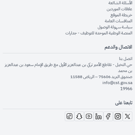
opens in new window
الأسئلة الشائعة
opens in new window
علاقات الموردين
opens in new window
خريطة الموقع
opens in new window
المنافسات العامة
opens in new window
سياسة سهولة الوصول
opens in new window
المنصة الوطنية الموحدة للتوظيف - جدارات
الاتصال والدعم
opens in new window
اتصل بنا
حي النخيل - تقاطع الأمير تركي بن عبدالعزيز الأول مع طريق الإمام سعود بن عبدالعزيز
بن محمد
صندوق البريد 75606 – الرياض 11588
info@cst.gov.sa
19966
تابعنا على
opens in new window
opens in new window
opens in new window
opens in new window
opens in new window
opens in new window
opens in new window