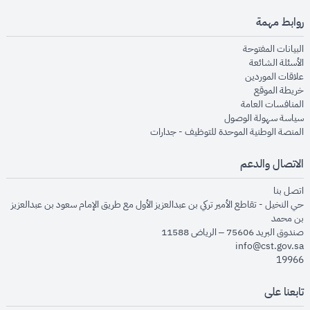
روابط مهمة
opens in new window
البيانات المفتوحة
opens in new window
الأسئلة الشائعة
opens in new window
علاقات الموردين
opens in new window
خريطة الموقع
opens in new window
المنافسات العامة
opens in new window
سياسة سهولة الوصول
opens in new window
المنصة الوطنية الموحدة للتوظيف - جدارات
الاتصال والدعم
opens in new window
اتصل بنا
حي النخيل - تقاطع الأمير تركي بن عبدالعزيز الأول مع طريق الإمام سعود بن عبدالعزيز
بن محمد
صندوق البريد 75606 – الرياض 11588
info@cst.gov.sa
19966
تابعنا على