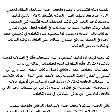
أطلقت هيئة الاتصالات والفضاء والتقنية خطة استخدام النطاق الترددي
(5.9) جيجاهرتز لأنظمة اتصال المركبة بالأشياء (V2X)، وتعنى الخطة
بتحديــد توجــه الهيئــة فــي توفيــر التــرددات لهذه الأنظمة فــي المملكــة،
وذلك بهدف مواكبة التطورات المتسارعة في أنظمة النقل الذكي، وتمكين
المركبات ذاتية القيادة مستقبلا، كما ستسهم هذه الأنظمة في تحسين جودة
الحياة في المملكة عبر رفع مستوى السلامة على الطرق ، وتوفيـر البيانـات
الإرشـادية لقائـدي المركبـات.
كما بينت الهيئة أن الخطة تتضمن دراسة التطبيقات وأنواع اتصالات المركبة
بالأشياء (V2X)، وأبرز التطورات لهذه التطبيقات، إضافة إلى دراسة
الممارسات التنظيمية للدول، ونتائج تحليل مرئيات العموم، مشيرة إلى أنها
تسعى إلى تمكين أحدث التقنيات لهذه الأنظمة وهي اتصال المركبة بالأشياء
عبر الشبكات الخلوية (C-V2X) وذلك لعدة أســـباب، من أهمها؛ حالات
الاســـتخدام المتقدمة التي توفرها التقنية وتكاملها مع شـــبكات الجيل الرابع
والجيل الخامس التي يمكن استغلالها في هذه الأنظمـــة.
وتأتي الخطة استكمالا لتنفيذ خطة الاستخدام التجاري والمبتكر للطيف
الترددي 2021 – 2023، وامتدادا للإستراتيجية الوطنية للطيف الترددي