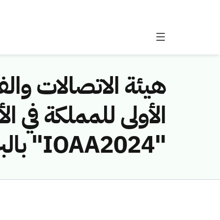
هيئة الاتصالات وال
الأولى للمملكة في ال
"IOAA2024" بالبرازيل