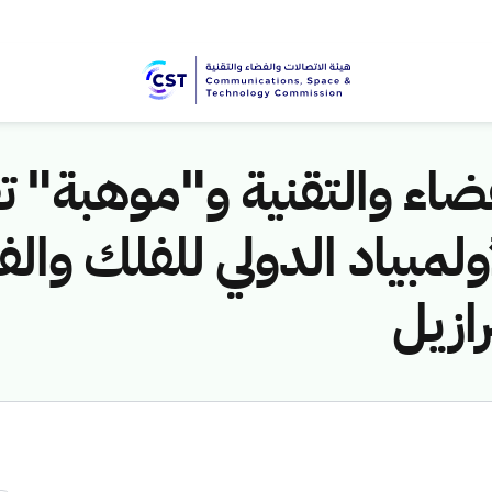
فضاء والتقنية و"موهبة" ت
أولمبياد الدولي للفلك والفي