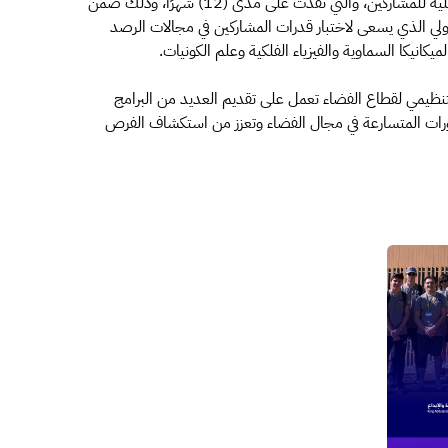
وقد واكبت الهيئة التطلعات بعقدها عددا من البرامج التأهيلية للمشاركين، والتي نفذت على مدى (12) شهرًا، وذلك ضمن
دولي الذي يسعى لاختبار قدرات المشاركين في مجالات الرصد
كانيكا السماوية والفيزياء الفلكية وعلم الكونيات.
لتنظيمي لقطاع الفضاء تعمل على تقديم العديد من البرامج
لتطورات المتسارعة في مجال الفضاء وتعزز من استكشاف الفرص