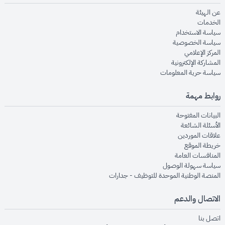
opens in new window
عن الهيئة
opens in new window
الخدمات
opens in new window
سياسة الاستخدام
opens in new window
سياسة الخصوصية
opens in new window
المركز الإعلامي
opens in new window
المشاركة الإلكترونية
opens in new window
سياسة حرية المعلومات
روابط مهمة
opens in new window
البيانات المفتوحة
opens in new window
الأسئلة الشائعة
opens in new window
علاقات الموردين
opens in new window
خريطة الموقع
opens in new window
المنافسات العامة
opens in new window
سياسة سهولة الوصول
opens in new window
المنصة الوطنية الموحدة للتوظيف - جدارات
الاتصال والدعم
opens in new window
اتصل بنا