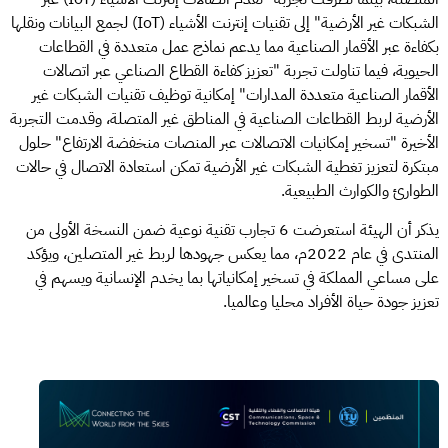
الشبكات غير الأرضية" إلى تقنيات إنترنت الأشياء (IoT) لجمع البيانات ونقلها
بكفاءة عبر الأقمار الصناعية مما يدعم نماذج عمل متعددة في القطاعات
الحيوية، فيما تناولت تجربة "تعزيز كفاءة القطاع الصناعي عبر اتصالات
الأقمار الصناعية متعددة المدارات" إمكانية توظيف تقنيات الشبكات غير
الأرضية لربط القطاعات الصناعية في المناطق غير المتصلة، وقدمت التجربة
الأخيرة "تسخير إمكانيات الاتصالات عبر المنصات منخفضة الارتفاع" حلول
مبتكرة لتعزيز تغطية الشبكات غير الأرضية تمكن استعادة الاتصال في حالات
الطوارئ والكوارث الطبيعية.
يذكر أن الهيئة استعرضت 6 تجارب تقنية نوعية ضمن النسخة الأولى من
المنتدى في عام 2022م، مما يعكس جهودها لربط غير المتصلين، ويؤكد
على مساعي المملكة في تسخير إمكانياتها بما يخدم الإنسانية ويسهم في
تعزيز جودة حياة الأفراد محليا وعالميا.