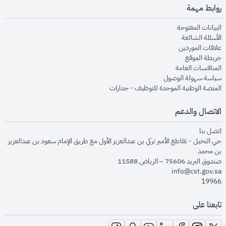
روابط مهمة
opens in new window
البيانات المفتوحة
opens in new window
الأسئلة الشائعة
opens in new window
علاقات الموردين
opens in new window
خريطة الموقع
opens in new window
المنافسات العامة
opens in new window
سياسة سهولة الوصول
opens in new window
المنصة الوطنية الموحدة للتوظيف - جدارات
الاتصال والدعم
opens in new window
اتصل بنا
حي النخيل - تقاطع الأمير تركي بن عبدالعزيز الأول مع طريق الإمام سعود بن عبدالعزيز
بن محمد
صندوق البريد 75606 – الرياض 11588
info@cst.gov.sa
19966
تابعنا على