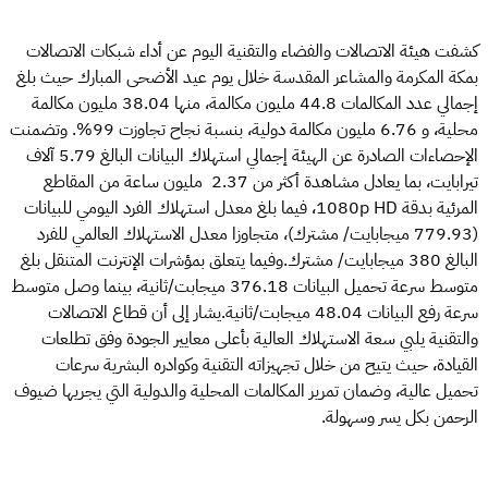
كشفت هيئة الاتصالات والفضاء والتقنية اليوم عن أداء شبكات الاتصالات
بمكة المكرمة والمشاعر المقدسة خلال يوم عيد الأضحى المبارك حيث بلغ
إجمالي عدد المكالمات 44.8 مليون مكالمة، منها 38.04 مليون مكالمة
محلية، و 6.76 مليون مكالمة دولية، بنسبة نجاح تجاوزت 99%. وتضمنت
الإحصاءات الصادرة عن الهيئة إجمالي استهلاك البيانات البالغ 5.79 آلاف
تيرابايت، بما يعادل مشاهدة أكثر من 2.37 مليون ساعة من المقاطع
المرئية بدقة 1080p HD، فيما بلغ معدل استهلاك الفرد اليومي للبيانات
(779.93 ميجابايت/ مشترك)، متجاوزا معدل الاستهلاك العالمي للفرد
البالغ 380 ميجابايت/ مشترك.وفيما يتعلق بمؤشرات الإنترنت المتنقل بلغ
متوسط سرعة تحميل البيانات 376.18 ميجابت/ثانية، بينما وصل متوسط
سرعة رفع البيانات 48.04 ميجابت/ثانية.يشار إلى أن قطاع الاتصالات
والتقنية يلبي سعة الاستهلاك العالية بأعلى معايير الجودة وفق تطلعات
القيادة، حيث يتيح من خلال تجهيزاته التقنية وكوادره البشرية سرعات
تحميل عالية، وضمان تمرير المكالمات المحلية والدولية التي يجريها ضيوف
الرحمن بكل يسر وسهولة.