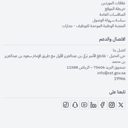
opens in new window
علاقات الموردين
opens in new window
خريطة الموقع
opens in new window
المنافسات العامة
opens in new window
سياسة سهولة الوصول
opens in new window
المنصة الوطنية الموحدة للتوظيف - جدارات
الاتصال والدعم
opens in new window
اتصل بنا
حي النخيل - تقاطع الأمير تركي بن عبدالعزيز الأول مع طريق الإمام سعود بن عبدالعزيز
بن محمد
صندوق البريد 75606 – الرياض 11588
info@cst.gov.sa
19966
تابعنا على
opens in new window
opens in new window
opens in new window
opens in new window
opens in new window
opens in new window
opens in new window